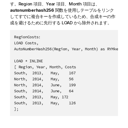
す。
Region
項目、
Year
項目、
Month
項目は、
autonumberhash256
関数を使用しテーブルをリンク
してすでに複合キーを作成しているため、合成キーの作
成を避けるために先行する LOAD から除外されます。
RegionCosts:

LOAD Costs,

AutoNumberHash256(Region, Year, Month) as RYMkey;

LOAD * INLINE

[ Region, Year, Month, Costs

South,	2013,	May,	167

North,	2014,	May,	56

North,	2014,	June,	199

South,	2014,	June,	64

South,	2013,	May, 172

South,	2013,	May,	126

];