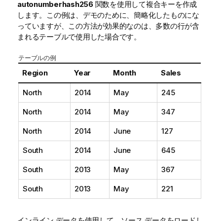
autonumberhash256
関数を使用して複合キーを作成
します。この例は、デモのために、簡略化したものにな
っていますが、この方法が効果的なのは、多数の行が含
まれるテーブルで使用した場合です。
テーブルの例
Region
Year
Month
Sales
North
2014
May
245
North
2014
May
347
North
2014
June
127
South
2014
June
645
South
2013
May
367
South
2013
May
221
インライン データを使用して、ソース データをロードし