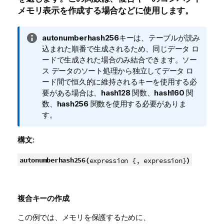
メモリ表示を作成する場合などに使用します。
情
autonumberhash256
キーは、テーブルが読み
報
込まれた順番で生成されるため、同じデータ ロ
メ
ードで生成された場合のみ結合できます。ソー
モ
ス データのソート処理から独立してデータ ロ
ード間で恒久的に維持されるキーを使用する必
要がある場合は、
hash128
関数、
hash160
関
数、
hash256
関数を使用する必要がありま
す。
構文:
autonumberhash256(
)
expression {, expression}
複合キーの作成
この例では、メモリを保護するために、