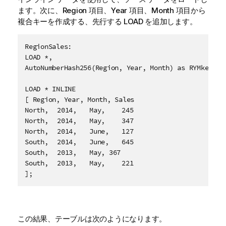
ます。次に、
Region
項目、
Year
項目、
Month
項目から
複合キーを作成する、先行する LOAD を追加します。
RegionSales:

LOAD *,

AutoNumberHash256(Region, Year, Month) as RYMkey;

LOAD * INLINE

[ Region, Year, Month, Sales

North,	2014,	May,	245

North,	2014,	May,	347

North,	2014,	June,	127

South,	2014,	June,	645

South,	2013,	May, 367

South,	2013,	May,	221

];
この結果、テーブルは次のようになります。