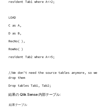
resident Tab1 where A<>2;
LOAD
C as A,
D as B,
RecNo( ),
RowNo( )
resident Tab2 where A<>5;
//We don't need the source tables anymore, so we
drop them
Drop tables Tab1, Tab2;
結果の
Qlik Sense
内部テーブル:
結果テーブル