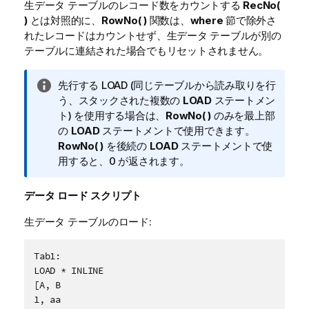
生データ テーブルのレコード数をカウントする
RecNo(
)
とは対照的に、
RowNo( )
関数は、
where
節で除外さ
れたレコードはカウントせず、生データ テーブルが別の
テーブルに連結された場合でもリセットされません。
情
先行する LOAD (同じテーブルから読み取りを行
報
う、スタックされた複数の
LOAD
ステートメン
メ
ト) を使用する場合は、
RowNo( )
のみを最上部
モ
の
LOAD
ステートメントで使用できます。
RowNo( )
を後続の
LOAD
ステートメントで使
用すると、0 が返されます。
データ ロード スクリプト
生データ テーブルのロード:
Tab1:

LOAD * INLINE

[A, B

1, aa
