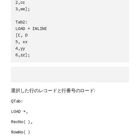
2,cc

3,ee];

Tab2:

LOAD * INLINE

[C, D

5, xx

4,yy

6,zz];
選択した行のレコードと行番号のロード:
QTab:
LOAD *,
RecNo( ),
RowNo( )