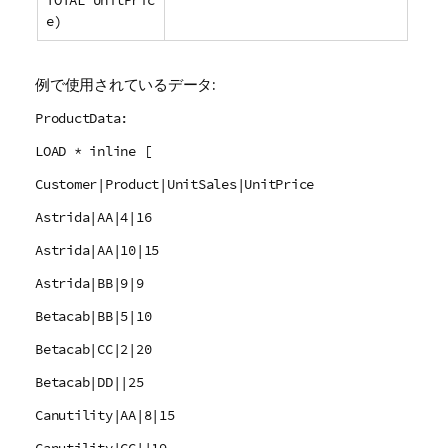
TOTAL UnitPric
e)
例で使用されているデータ:
ProductData:
LOAD * inline [
Customer|Product|UnitSales|UnitPrice
Astrida|AA|4|16
Astrida|AA|10|15
Astrida|BB|9|9
Betacab|BB|5|10
Betacab|CC|2|20
Betacab|DD||25
Canutility|AA|8|15