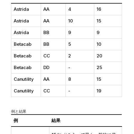
Astrida
AA
4
16
Astrida
AA
10
15
Astrida
BB
9
9
Betacab
BB
5
10
Betacab
CC
2
20
Betacab
DD
-
25
Canutility
AA
8
15
Canutility
CC
-
19
例と結果
例
結果