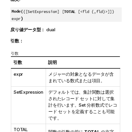
Mode(
{[SetExpression] [
TOTAL
[<fld {,fld}>]]}
)
expr
戻り値データ型：
dual
引数：
引数
引数
説明
expr
メジャーの対象となるデータが含
まれている数式または項目。
SetExpression
デフォルトでは、集計関数は選択
されたレコード セットに対して集
計を行います。Set 分析数式でレコ
ード セットを定義することも可能
です。
TOTAL
関数の引数の前に
TOTAL
の文字