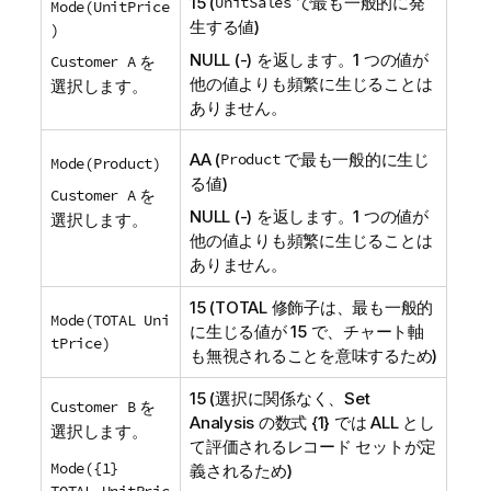
15 (
UnitSales
で最も一般的に発
Mode(UnitPrice
生する値)
)
NULL
(-) を返します。1 つの値が
Customer A
を
他の値よりも頻繁に生じることは
選択します。
ありません。
AA
(
Product
で最も一般的に生じ
Mode(Product)
る値)
Customer A
を
NULL
(-) を返します。1 つの値が
選択します。
他の値よりも頻繁に生じることは
ありません。
15 (
TOTAL
修飾子は、最も一般的
Mode(TOTAL Uni
に生じる値が 15 で、チャート軸
tPrice)
も無視されることを意味するため)
15 (選択に関係なく、
Set
Customer B
を
Analysis
の数式 {1} では
ALL
とし
選択します。
て評価されるレコード セットが定
Mode({1}
義されるため)