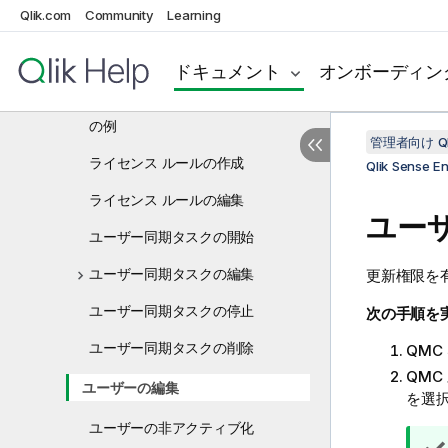
Qlik.com
Community
Learning
ログイン アクセス ルールの編集
ログイン アクセス ルールの削除
ドキュメント
オンボーディン
ログイン アクセス: トークン使用数
の例
管理者向け Qli
ライセンス ルールの作成
Qlik Sense 
ライセンス ルールの編集
ユー
ユーザー同期タスクの開始
ユーザー同期タスクの編集
更新権限を
ユーザー同期タスクの停止
次の手順を
ユーザー同期タスクの削除
QMC
QMC
ユーザーの編集
を選
ユーザーの非アクティブ化