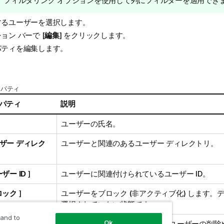
ヒ
フィルタリング オプションを使用して列にフィルターを適用でき
ン
するユーザーを選択します。
ト
メ
ョン バーで [
編集
] をクリックします。
モ
パティを編集します。
ロパティ
パティ
説明
ユーザーの氏名。
ザー ディレク
ユーザーと関連のあるユーザー ディレクトリ。
ザー ID
]
ユーザーに関連付けられているユーザー ID。
ロック
]
ユーザーをブロック (非アクティブ化) します。
選択されていない状態です。
 and to
Ok
除禁止
]
管理者ロール RootAdmin を持つユーザーの削