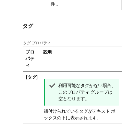
件 。
タグ
タグ プロパティ
プロ
説明
パテ
ィ
[
タグ
]
ヒ
利用可能なタグがない場合、
ン
このプロパティ グループは
ト
空となります。
メ
紐付けられているタグがテキスト ボ
モ
ックスの下に表示されます。