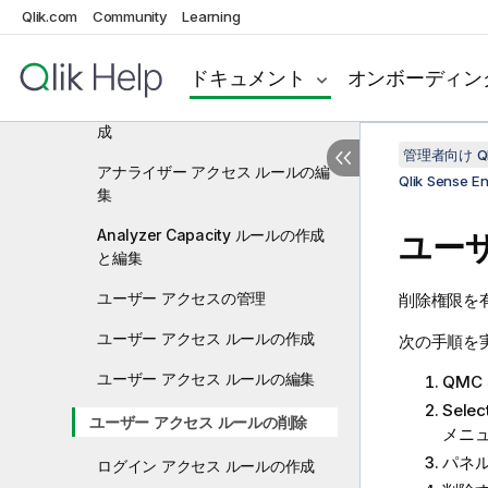
プロフェッショナル アクセス ルー
Qlik.com
Community
Learning
ルの編集
アナライザー アクセスの管理
ドキュメント
オンボーディン
アナライザー アクセス ルールの作
成
管理者向け Qli
アナライザー アクセス ルールの編
Qlik Sense 
集
Analyzer Capacity ルールの作成
ユー
と編集
ユーザー アクセスの管理
削除権限を
ユーザー アクセス ルールの作成
次の手順を
ユーザー アクセス ルールの編集
QMC
Selec
ユーザー アクセス ルールの削除
メニ
パネル
ログイン アクセス ルールの作成