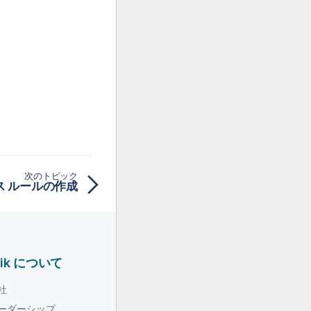
次のトピック
ス ルールの作成
lik について
社
ーダーシップ