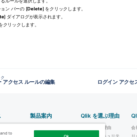
するルールを選択します。
ョン バーの [
Delete
] をクリックします。
te
] ダイアログが表示されます。
 をクリックします。
ック
 アクセス ルールの編集
ログイン アクセ
ス
製品案内
Qlik を選ぶ理由
Q
データ統合とデータ
ルプ ビデオ
Qlik を選ぶ理由
会
品質
 and to
loper
信頼性とセキュリテ
リ
Ok