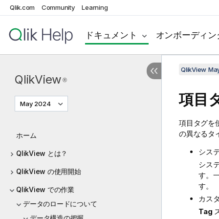
Qlik.com
Community
Learning
ドキュメント
オンボーディン
QlikView Ma
QlikView
®
項目
May 2024
項目タグを
の異なるタ
ホーム
シス
QlikView とは？
シス
QlikView の使用開始
す。
す。
QlikView での作業
カス
データのロードについて
Tag
データ構造の把握