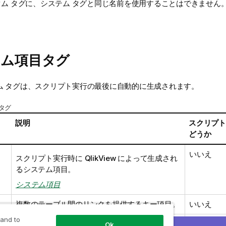
タム タグに、システム タグと同じ名前を使用することはできません
g
テム項目タグ
ム タグは、スクリプト実行の最後に自動的に生成されます。
タグ
説明
スクリプト
どうか
いいえ
スクリプト実行時に
QlikView
によって生成され
るシステム項目。
システム項目
複数のテーブル間のリンクを提供するキー項目。
いいえ
 and to
この項目は、1 つ以上の合成キーの一部です。
いいえ
Ok