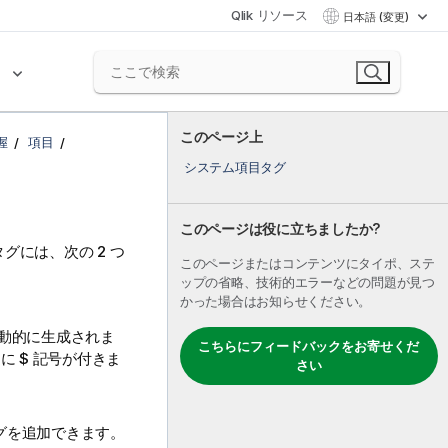
Qlik リソース
日本語 (変更)
ク
このページ上
握
項目
システム項目タグ
このページは役に立ちましたか?
には、次の 2 つ
このページまたはコンテンツにタイポ、ステ
ップの省略、技術的エラーなどの問題が見つ
かった場合はお知らせください。
動的に生成されま
こちらにフィードバックをお寄せくだ
常に
$
記号が付きま
さい
グを追加できます。