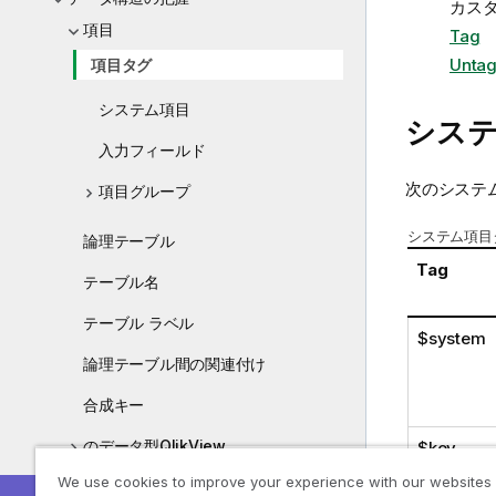
カス
項目
Tag
Unta
項目タグ
システム項目
シス
入力フィールド
次のシステ
項目グループ
システム項目
論理テーブル
Tag
テーブル名
テーブル ラベル
$system
論理テーブル間の関連付け
合成キー
のデータ型QlikView
$key
We use cookies to improve your experience with our websites
$keypart
データおよび項目のガイドライン