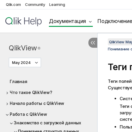
Qlik.com
Community
Learning
Документация
Подключени
QlikView Ma
QlikView
®
Понимание 
May 2024
Теги 
Теги поле
Главная
Существует
Что такое QlikView?
Сист
Начало работы с QlikView
Теги 
загру
Работа с QlikView
сист
Знакомство с загрузкой данных
Польз
Понимание структур данных