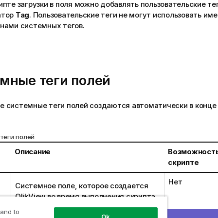
ипте загрузки в поля можно добавлять пользовательские те
атор
Tag
. Пользовательские теги не могут использовать и
нами системных тегов.
g
мные теги полей
 системные теги полей создаются автоматически в конце
теги полей
Описание
Возможность
скрипте
Нет
Системное поле, которое создается
QlikView
во время выполнения скрипта.
Системные поля
 and to
Ok