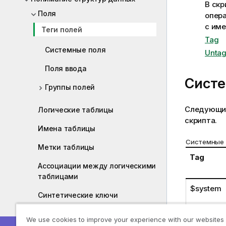
В скр
Поля
опер
с име
Теги полей
Tag
Системные поля
Unta
Поля ввода
Систе
Группы полей
Следующие
Логические таблицы
скрипта.
Имена таблицы
Системные 
Метки таблицы
Tag
Ассоциации между логическими
таблицами
$system
Синтетические ключи
Типы данных в QlikView
We use cookies to improve your experience with our websites