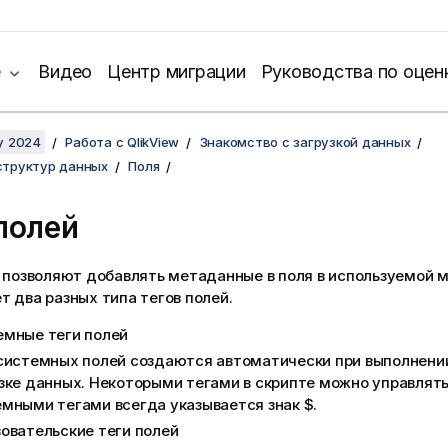
е
Видео
Центр миграции
Руководства по оцен
y 2024
Работа с QlikView
Знакомство с загрузкой данных
структур данных
Поля
полей
й позволяют добавлять метаданные в поля в используемой 
 два разных типа тегов полей.
емные теги полей
системных полей создаются автоматически при выполнении
зке данных. Некоторыми тегами в скрипте можно управлять
емными тегами всегда указывается знак
$
.
овательские теги полей