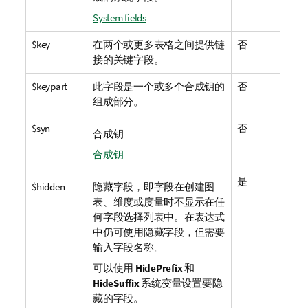
System fields
$key
在两个或更多表格之间提供链
否
接的关键字段。
$keypart
此字段是一个或多个合成钥的
否
组成部分。
$syn
否
合成钥
合成钥
是
$hidden
隐藏字段，即字段在创建图
表、维度或度量时不显示在任
何字段选择列表中。在表达式
中仍可使用隐藏字段，但需要
输入字段名称。
可以使用
HidePrefix
和
HideSuffix
系统变量设置要隐
藏的字段。