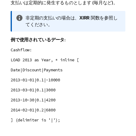
支払いは定期的に発生するものとします (毎月など)。
情
非定期の支払いの場合は、
XIRR
関数を参照し
報
てください。
メ
モ
例で使用されているデータ:
Cashflow:
LOAD 2013 as Year, * inline [
Date|Discount|Payments
2013-01-01|0.1|-10000
2013-03-01|0.1|3000
2013-10-30|0.1|4200
2014-02-01|0.2|6800
] (delimiter is '|');