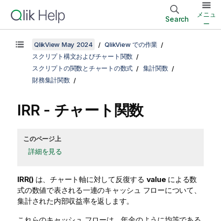
メニュ
Search
ー
QlikView May 2024
QlikView での作業
スクリプト構文およびチャート関数
スクリプトの関数とチャートの数式
集計関数
財務集計関数
IRR
- チャート関数
このページ上
詳細を見る
IRR()
は、チャート軸に対して反復する
value
による数
式の数値で表される一連のキャッシュ フローについて、
集計された内部収益率を返します。
これらのキャッシュ フローは、年金のように均等である