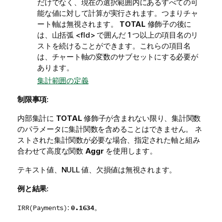
だけでなく、現在の選択範囲内にあるすべての可
能な値に対して計算が実行されます。つまりチャ
ート軸は無視されます。
TOTAL
修飾子の後に
は、山括弧
<fld>
で囲んだ 1 つ以上の項目名のリ
ストを続けることができます。これらの項目名
は、チャート軸の変数のサブセットにする必要が
あります。
集計範囲の定義
制限事項:
内部集計に
TOTAL
修飾子が含まれない限り、集計関数
のパラメータに集計関数を含めることはできません。 ネ
ストされた集計関数が必要な場合、指定された軸と組み
合わせて高度な関数
Aggr
を使用します。
テキスト値、
NULL
値、欠損値は無視されます。
例と結果:
:
。
0.1634
IRR(Payments)