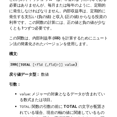
必要はありませんが、毎月または毎年のように、定期的
に発生しなければなりません。内部収益率は、定期的に
発生する支払い (負の値) と収入 (正の値) からなる投資の
利率です。この関数の計算には、正の値と負の値が少な
くとも 1つずつ必要です。
この関数は、内部利益率 (IRR) を計算するためにニュート
ン法の簡素化されたバージョンを使用します。
構文:
)
IRR(
[
TOTAL
[<fld {,fld}>]] value
戻り値データ型：
数値
引数：
: メジャーの対象となるデータが含まれてい
value
る数式または項目。
: 関数の引数の前に
TOTAL
の文字が配置さ
TOTAL
れている場合、現在の軸の値に関連しているもの