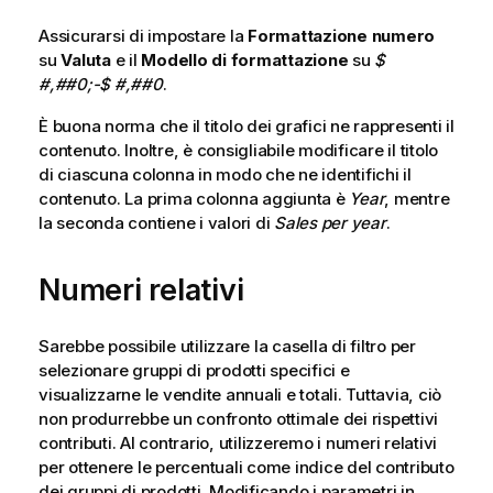
Assicurarsi di impostare la
Formattazione numero
su
Valuta
e il
Modello di formattazione
su
$
#,##0;-$ #,##0
.
È buona norma che il titolo dei grafici ne rappresenti il
contenuto. Inoltre, è consigliabile modificare il titolo
di ciascuna colonna in modo che ne identifichi il
contenuto. La prima colonna aggiunta è
Year
, mentre
la seconda contiene i valori di
Sales per year
.
Numeri relativi
Sarebbe possibile utilizzare la casella di filtro per
selezionare gruppi di prodotti specifici e
visualizzarne le vendite annuali e totali. Tuttavia, ciò
non produrrebbe un confronto ottimale dei rispettivi
contributi. Al contrario, utilizzeremo i numeri relativi
per ottenere le percentuali come indice del contributo
dei gruppi di prodotti. Modificando i parametri in