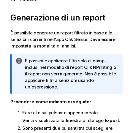
Generazione di un report
È possibile generare un report filtrato in base alle
selezioni correnti nell'app
Qlik Sense
. Deve essere
impostata la modalità di analisi.
N
È possibile applicare filtri solo ai campi
o
inclusi nel modello di report
Qlik NPrinting
o
t
il report non verrà generato. Non è possibile
a
applicare filtri a selezioni usando
i
un'espressione.
n
f
Procedere come indicato di seguito:
o
Fare clic sul pulsante appena creato.
r
m
Verrà visualizzata la finestra di dialogo
Export
.
a
Sono presenti due pulsanti tra cui scegliere:
t