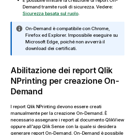
È possibile limitare la creazione di report
On-
Demand
tramite ruoli di sicurezza. Vedere:
Sicurezza basata sul ruolo
.
N
On-Demand
è compatibile con Chrome,
o
Firefox ed Explorer. Impossibile eseguire su
t
Microsoft Edge, poiché non avverrà il
a
download dei certificati.
i
n
Abilitazione dei report
f
Qlik
o
NPrinting
per creazione
On-
r
m
Demand
a
t
I report
Qlik NPrinting
devono essere creati
i
manualmente per la creazione
On-Demand
. È
c
necessario assegnare i report al documento
QlikView
a
oppure all'app
Qlik Sense
con la quale si desidera
generare report
On-Demand
.
On-Demand
è possibile