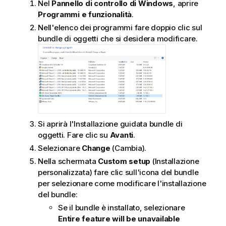
Nel
Pannello di controllo di Windows
, aprire
u
Programmi e funzionalità
.
g
g
Nell'elenco dei programmi fare doppio clic sul
e
bundle di oggetti che si desidera modificare.
r
i
m
e
n
t
o
Si aprirà l'Installazione guidata bundle di
oggetti. Fare clic su
Avanti
.
Selezionare
Change
(Cambia).
Nella schermata
Custom setup
(Installazione
personalizzata) fare clic sull'icona del bundle
per selezionare come modificare l'installazione
del bundle:
Se il bundle è installato, selezionare
Entire feature will be unavailable