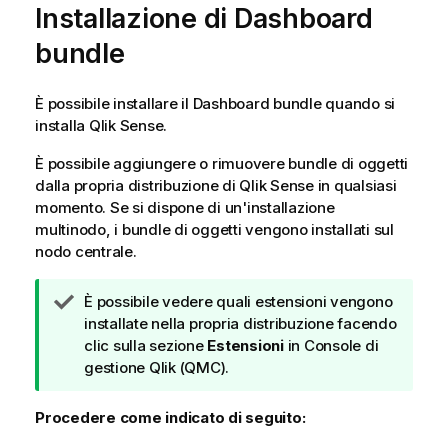
Installazione di
Dashboard
bundle
È possibile installare il
Dashboard bundle
quando si
installa
Qlik Sense
.
È possibile aggiungere o rimuovere bundle di oggetti
dalla propria distribuzione di
Qlik Sense
in qualsiasi
momento. Se si dispone di un'installazione
multinodo, i bundle di oggetti vengono installati sul
nodo centrale.
N
È possibile vedere quali estensioni vengono
o
installate nella propria distribuzione facendo
t
clic sulla sezione
Estensioni
in
Console di
a
gestione Qlik
(QMC).
d
i
Procedere come indicato di seguito:
s