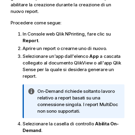
abilitare la creazione durante la creazione di un
nuovo report.
Procedere come segue:
In
Console web Qlik NPrinting
, fare clic su
Report
.
Aprire un report o crearne uno di nuovo.
Selezionare un'app dall'elenco
App
a cascata
collegato al documento
QlikView
o all'app
Qlik
Sense
per la quale si desidera generare un
report.
N
On-Demand
richiede soltanto lavoro
o
relativo a report basati su una
t
connessione singola. I report MultiDoc
a
non sono supportati.
i
Selezionare la casella di controllo
Abilita On-
n
Demand
.
f