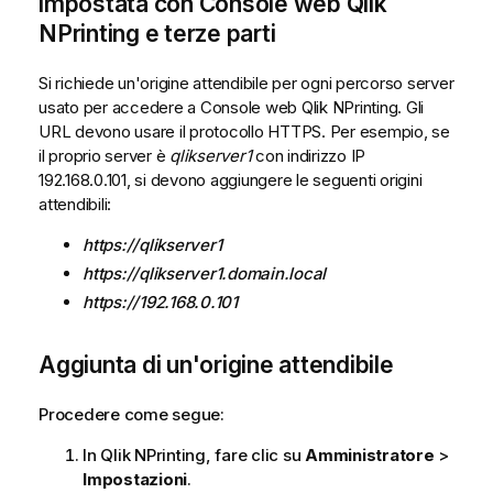
impostata con
Console web Qlik
NPrinting
e terze parti
Si richiede un'origine attendibile per ogni percorso server
usato per accedere a
Console web Qlik NPrinting
. Gli
URL devono usare il protocollo HTTPS. Per esempio, se
il proprio server è
qlikserver1
con indirizzo IP
192.168.0.101, si devono aggiungere le seguenti origini
attendibili:
https://qlikserver1
https://qlikserver1.domain.local
https://192.168.0.101
Aggiunta di un'origine attendibile
Procedere come segue:
In
Qlik NPrinting
, fare clic su
Amministratore
>
Impostazioni
.