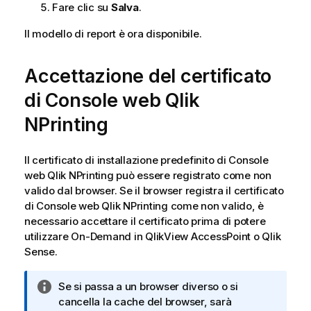
o
Fare clic su
Salva
.
r
Il modello di report è ora disponibile.
m
a
t
Accettazione del certificato
i
di
Console web Qlik
c
a
NPrinting
Il certificato di installazione predefinito di
Console
web Qlik NPrinting
può essere registrato come non
valido dal browser. Se il browser registra il certificato
di
Console web Qlik NPrinting
come non valido, è
necessario accettare il certificato prima di potere
utilizzare
On-Demand
in
QlikView
AccessPoint o
Qlik
Sense
.
N
Se si passa a un browser diverso o si
o
cancella la cache del browser, sarà