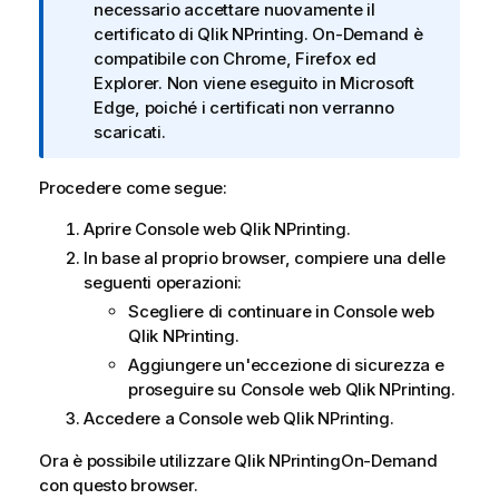
t
necessario accettare nuovamente il
a
certificato di
Qlik NPrinting
.
On-Demand
è
i
compatibile con Chrome, Firefox ed
n
Explorer. Non viene eseguito in Microsoft
f
Edge, poiché i certificati non verranno
o
scaricati.
r
m
Procedere come segue:
a
Aprire
Console web Qlik NPrinting
.
t
i
In base al proprio browser, compiere una delle
c
seguenti operazioni:
a
Scegliere di continuare in
Console web
Qlik NPrinting
.
Aggiungere un'eccezione di sicurezza e
proseguire su
Console web Qlik NPrinting
.
Accedere a
Console web Qlik NPrinting
.
Ora è possibile utilizzare
Qlik NPrinting
On-Demand
con questo browser.