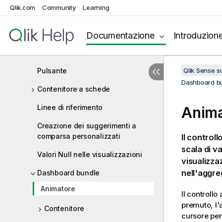
Qlik.com
Community
Learning
Testo e immagine
Mappa ad albero
Documentazione
Introduzion
Grafico a cascata
Pulsante
Qlik Sense 
Dashboard b
Contenitore a schede
Linee di riferimento
Anima
Creazione dei suggerimenti a
comparsa personalizzati
Il controll
scala di va
Valori Null nelle visualizzazioni
visualizza
nell'aggr
Dashboard bundle
Animatore
Il controll
premuto, l'a
Contenitore
cursore per