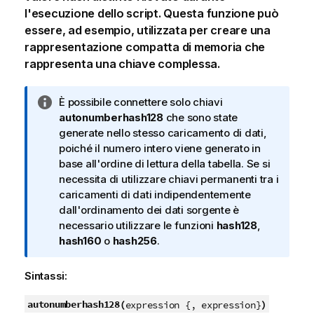
l'esecuzione dello script. Questa funzione può
essere, ad esempio, utilizzata per creare una
rappresentazione compatta di memoria che
rappresenta una chiave complessa.
N
È possibile connettere solo chiavi
o
autonumberhash128
che sono state
t
generate nello stesso caricamento di dati,
a
poiché il numero intero viene generato in
i
base all'ordine di lettura della tabella. Se si
n
necessita di utilizzare chiavi permanenti tra i
f
caricamenti di dati indipendentemente
o
dall'ordinamento dei dati sorgente è
r
necessario utilizzare le funzioni
hash128
,
m
hash160
o
hash256
.
a
t
Sintassi:
i
c
autonumberhash128(
)
expression {, expression}