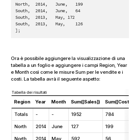
North,	2014,	June,	199

South,	2014,	June,	64

South,	2013,	May, 172

South,	2013,	May,	126

];
Ora è possibile aggiungere la visualizzazione di una
tabella a un foglio e aggiungere i campi
Region
,
Year
e
Month
così come le misure Sum per le vendite e i
costi. La tabella avrà il seguente aspetto:
Tabella dei risultati
Region
Year
Month
Sum([Sales])
Sum([Costs])
Totals
-
-
1952
784
North
2014
June
127
199
North
2014
May
592
56