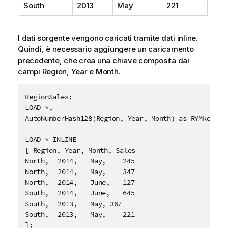
South
2013
May
221
I dati sorgente vengono caricati tramite dati inline.
Quindi, è necessario aggiungere un caricamento
precedente, che crea una chiave composita dai
campi
Region
,
Year
e
Month
.
RegionSales:

LOAD *,

AutoNumberHash128(Region, Year, Month) as RYMkey;

LOAD * INLINE

[ Region, Year, Month, Sales

North,	2014,	May,	245

North,	2014,	May,	347

North,	2014,	June,	127

South,	2014,	June,	645

South,	2013,	May, 367

South,	2013,	May,	221

];