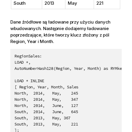
South
2013
May
221
Dane źródłowe są ładowane przy użyciu danych
wbudowanych. Następnie dodajemy ładowanie
poprzedzające, które tworzy klucz złożony z pól
Region
,
Year
i
Month
.
RegionSales:

LOAD *,

AutoNumberHash128(Region, Year, Month) as RYMkey;

LOAD * INLINE

[ Region, Year, Month, Sales

North,	2014,	May,	245

North,	2014,	May,	347

North,	2014,	June,	127

South,	2014,	June,	645

South,	2013,	May, 367

South,	2013,	May,	221

];