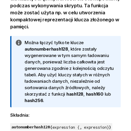
podczas wykonywania skryptu. Ta funkcja
może zostać użyta np. w celu utworzenia
kompaktowej reprezentacji klucza złożonego w
pamięci.
I
Można łączyć tylko te klucze
n
autonumberhash128
, które zostały
f
wygenerowane w tym samym ładowaniu
o
danych, ponieważ liczba całkowita jest
r
generowana zgodnie z kolejnością odczytu
m
tabeli. Aby użyć kluczy stałych w różnych
a
ładowaniach danych, niezależnie od
c
sortowania danych źródłowych, należy
j
skorzystać z funkcji
hash128
,
hash160
lub
a
hash256
.
Składnia:
autonumberhash128(
)
expression {, expression}