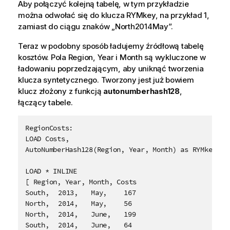
Aby połączyć kolejną tabelę, w tym przykładzie
można odwołać się do klucza RYMkey, na przykład 1,
zamiast do ciągu znaków „North2014May”.
Teraz w podobny sposób ładujemy źródłową tabelę
kosztów. Pola
Region
,
Year
i
Month
są wykluczone w
ładowaniu poprzedzającym, aby uniknąć tworzenia
klucza syntetycznego. Tworzony jest już bowiem
klucz złożony z funkcją
autonumberhash128
,
łączący tabele.
RegionCosts:

LOAD Costs,

AutoNumberHash128(Region, Year, Month) as RYMkey;

LOAD * INLINE

[ Region, Year, Month, Costs

South,	2013,	May,	167

North,	2014,	May,	56

North,	2014,	June,	199

South,	2014,	June,	64
