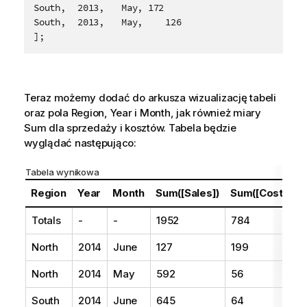
South,	2013,	May, 172

South,	2013,	May,	126

];
Teraz możemy dodać do arkusza wizualizację tabeli
oraz pola
Region
,
Year
i
Month
, jak również miary
Sum dla sprzedaży i kosztów. Tabela będzie
wyglądać następująco:
Tabela wynikowa
Region
Year
Month
Sum([Sales])
Sum([Costs])
Totals
-
-
1952
784
North
2014
June
127
199
North
2014
May
592
56
South
2014
June
645
64