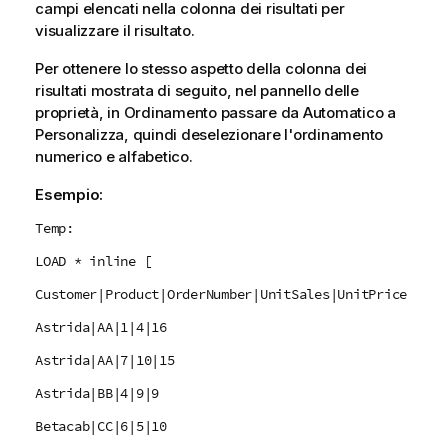
campi elencati nella colonna dei risultati per
visualizzare il risultato.
Per ottenere lo stesso aspetto della colonna dei
risultati mostrata di seguito, nel pannello delle
proprietà, in Ordinamento passare da Automatico a
Personalizza, quindi deselezionare l'ordinamento
numerico e alfabetico.
Esempio:
Temp:
LOAD * inline [
Customer|Product|OrderNumber|UnitSales|UnitPrice
Astrida|AA|1|4|16
Astrida|AA|7|10|15
Astrida|BB|4|9|9
Betacab|CC|6|5|10