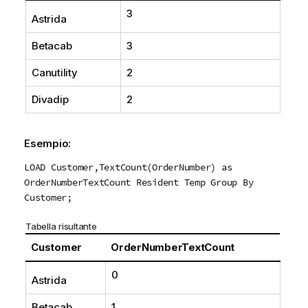
3
Astrida
Betacab
3
Canutility
2
Divadip
2
Esempio:
LOAD Customer,TextCount(OrderNumber) as
OrderNumberTextCount Resident Temp Group By
Customer;
Tabella risultante
Customer
OrderNumberTextCount
0
Astrida
Betacab
1