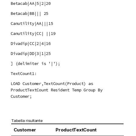
Betacab|AA|5|2|20
Betacab|BB||| 25
Canutility|AA|||15
Canutility|CC| ||19
Divadip|CC|2|4|16
Divadip|DD|3|1|25
] (delimiter is '|');
TextCount1:
LOAD Customer,TextCount(Product) as
ProductTextCount Resident Temp Group By
Customer;
Tabella risultante
Customer
ProductTextCount