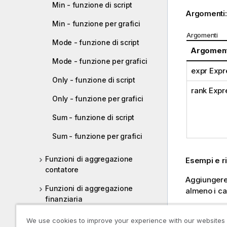
Min - funzione di script
Argomenti
Min - funzione per grafici
Argomenti
Mode - funzione di script
Argomen
Mode - funzione per grafici
expr Expr
Only - funzione di script
rank Expr
Only - funzione per grafici
Sum - funzione di script
Sum - funzione per grafici
Funzioni di aggregazione
Esempi e ri
contatore
Aggiungere 
Funzioni di aggregazione
almeno i cam
finanziaria
Per ottenere
Funzioni di aggregazione
proprietà, 
We use cookies to improve your experience with our websites