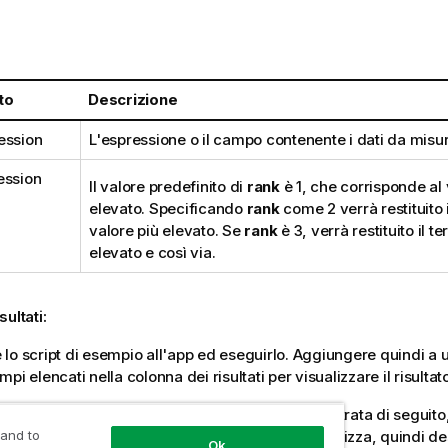
:
to
Descrizione
ession
L'espressione o il campo contenente i dati da misu
ession
Il valore predefinito di
rank
è 1, che corrisponde al 
elevato. Specificando
rank
come 2 verrà restituito
valore più elevato. Se
rank
è 3, verrà restituito il t
elevato e così via.
sultati:
lo script di esempio all'app ed eseguirlo. Aggiungere quindi a u
pi elencati nella colonna dei risultati per visualizzare il risultato
 lo stesso aspetto della colonna dei risultati mostrata di seguito
in Ordinamento passare da Automatico a Personalizza, quindi d
 and to
Ok