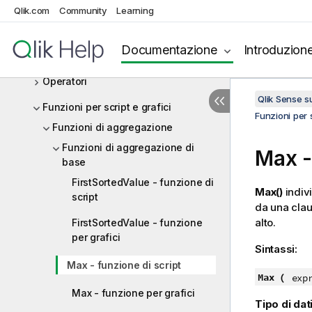
caricamento dati
Qlik.com
Community
Learning
Espressioni nello script
Documentazione
Introduzion
Espressioni del grafico
Operatori
Qlik Sense 
Funzioni per script e grafici
Funzioni per s
Funzioni di aggregazione
Funzioni di aggregazione di
Max -
base
FirstSortedValue - funzione di
Max()
indivi
script
da una cla
alto.
FirstSortedValue - funzione
per grafici
Sintassi:
Max - funzione di script
Max (
exp
Max - funzione per grafici
Tipo di dati