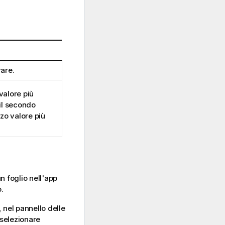
rare.
valore più
 il secondo
erzo valore più
n foglio nell'app
.
, nel pannello delle
eselezionare