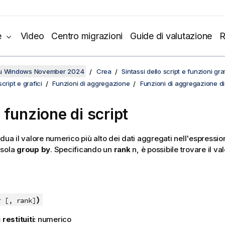
e
Video
Centro migrazioni
Guide di valutazione
R
su Windows November 2024
Crea
Sintassi dello script e funzioni gr
cript e grafici
Funzioni di aggregazione
Funzioni di aggregazione d
 funzione di script
dua il valore numerico più alto dei dati aggregati nell'espressi
usola
group by
. Specificando un
rank
n
, è possibile trovare il v
)
r [, rank]
 restituiti:
numerico