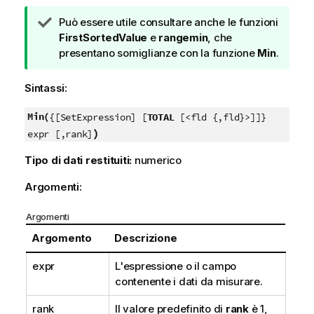
N
Può essere utile consultare anche le funzioni
o
FirstSortedValue
e
rangemin
, che
t
presentano somiglianze con la funzione
Min
.
a
d
Sintassi:
i
s
Min(
{[SetExpression] [
TOTAL
[<fld {,fld}>]]}
u
)
expr [,rank]
g
Tipo di dati restituiti:
numerico
g
e
Argomenti:
r
i
Argomenti
m
e
Argomento
Descrizione
n
expr
L'espressione o il campo
t
contenente i dati da misurare.
o
rank
Il valore predefinito di
rank
è 1,