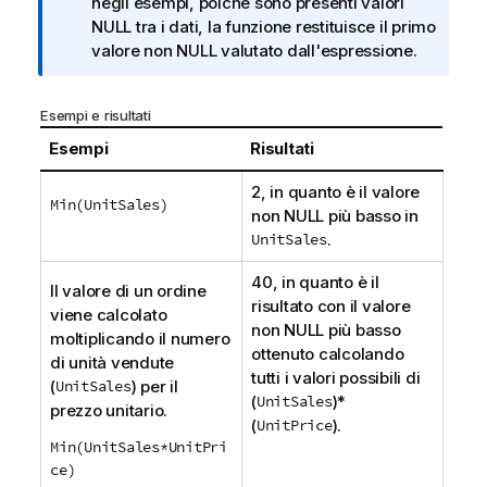
a
negli esempi, poiché sono presenti valori
i
NULL
tra i dati, la funzione restituisce il primo
n
valore non
NULL
valutato dall'espressione.
f
o
Esempi e risultati
r
m
Esempi
Risultati
a
2, in quanto è il valore
t
Min(UnitSales)
non
NULL
più basso in
i
UnitSales
.
c
a
40, in quanto è il
Il valore di un ordine
risultato con il valore
viene calcolato
non
NULL
più basso
moltiplicando il numero
ottenuto calcolando
di unità vendute
tutti i valori possibili di
(
UnitSales
) per il
(
UnitSales
)*
prezzo unitario.
(
UnitPrice
).
Min(UnitSales*UnitPri
ce)