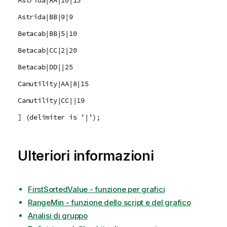
Astrida|AA|10|15
Astrida|BB|9|9
Betacab|BB|5|10
Betacab|CC|2|20
Betacab|DD||25
Canutility|AA|8|15
Canutility|CC||19
] (delimiter is '|');
Ulteriori informazioni
FirstSortedValue - funzione per grafici
RangeMin - funzione dello script e del grafico
Analisi di gruppo