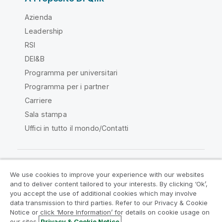
Azienda
Leadership
RSI
DEI&B
Programma per universitari
Programma per i partner
Carriere
Sala stampa
Uffici in tutto il mondo/Contatti
We use cookies to improve your experience with our websites
Qlik Community
and to deliver content tailored to your interests. By clicking ‘Ok’,
you accept the use of additional cookies which may involve
data transmission to third parties. Refer to our Privacy & Cookie
Contratti
Termini del prodotto
Notice or click ‘More Information’ for details on cookie usage on
Legal Policies
Note Legali
our sites.
Privacy & Cookie Notice