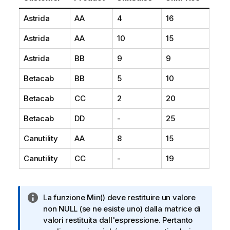
Astrida
AA
4
16
Astrida
AA
10
15
Astrida
BB
9
9
Betacab
BB
5
10
Betacab
CC
2
20
Betacab
DD
-
25
Canutility
AA
8
15
Canutility
CC
-
19
N
La funzione
Min()
deve restituire un valore
o
non
NULL
(se ne esiste uno) dalla matrice di
t
valori restituita dall'espressione. Pertanto