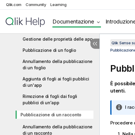
Sense Enterprise
Qlik.com
Community
Learning
Pubblicazione di un'app dall'hub
Documentazione
Introduzion
Nuova pubblicazione di un'app
dall'hub
Gestione delle proprietà delle app
Qlik Sense 
Pubblicazione di un foglio
Pubblicazione
Annullamento della pubblicazione
Pubbl
di un foglio
Aggiunta di fogli ai fogli pubblici
È possibil
di un'app
utenti.
Rimozione di fogli dai fogli
pubblici di un'app
N
I ra
o
Pubblicazione di un racconto
t
Procedere c
Annullamento della pubblicazione
a
di un racconto
i
Nella