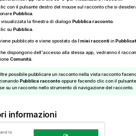
lic con il pulsante destro del mouse sul racconto che si desider
ionare
Pubblica
.
visualizzata la finestra di dialogo
Pubblica racconto
.
clic su
Pubblica
.
 viene pubblicato e viene spostato da
I miei racconti
in
Pubblica
i che dispongono dell'accesso alla stessa app, vedranno il raccon
zione
Comunità
.
oltre possibile pubblicare un racconto nella vista racconto facen
zionando
Pubblica racconto
oppure facendo clic con il pulsante
e su un racconto nello strumento di navigazione del racconto.
ori informazioni
 and to
zione
Ok