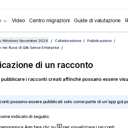
e
Video
Centro migrazioni
Guide di valutazione
R
su Windows November 2024
Collaborazione
Pubblicazione
 nei flussi di Qlik Sense Enterprise
icazione di un racconto
e pubblicare i racconti creati affinché possano essere visua
cconti possono essere pubblicati solo come parte di un'app già p
ome indicato di seguito:
 panoramica App fare clic su
per visualizzare i racconti.