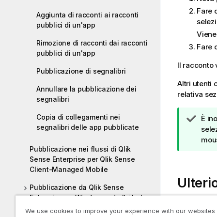
n
Fare c
Aggiunta di racconti ai racconti
f
selez
pubblici di un'app
o
Viene 
r
Rimozione di racconti dai racconti
Fare 
m
pubblici di un'app
a
Il racconto
Pubblicazione di segnalibri
t
i
Altri utent
Annullare la pubblicazione dei
c
relativa se
segnalibri
a
Copia di collegamenti nei
N
È in
segnalibri delle app pubblicate
o
sele
t
mous
Pubblicazione nei flussi di Qlik
a
Sense Enterprise per Qlik Sense
d
Client-Managed Mobile
i
Ulteri
s
Pubblicazione da Qlik Sense
u
Enterprise on Windows ad altri hub
g
We use cookies to improve your experience with our websites
g
Pubblica
Pubblicazione tre piattaforme Qlik