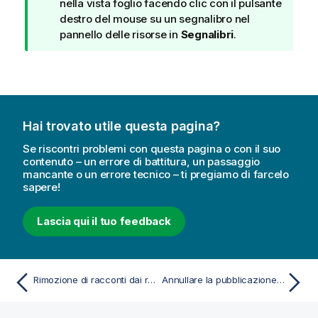
o
nella vista foglio facendo clic con il pulsante
t
destro del mouse su un segnalibro nel
a
pannello delle risorse in
Segnalibri
.
d
i
s
u
g
Hai trovato utile questa pagina?
g
e
Se riscontri problemi con questa pagina o con il suo
r
contenuto – un errore di battitura, un passaggio
mancante o un errore tecnico – ti pregiamo di farcelo
i
sapere!
m
e
Lascia qui il tuo feedback
n
t
o
Rimozione di racconti dai racconti pubblici di un'app
Annullare la pubblicazione dei segnalibri