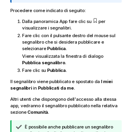
t
a
Procedere come indicato di seguito:
i
Dalla panoramica App fare clic su
per
n
visualizzare i segnalibri.
f
o
Fare clic con il pulsante destro del mouse sul
r
segnalibro che si desidera pubblicare e
m
selezionare
Pubblica
.
a
Viene visualizzata la finestra di dialogo
t
Pubblica segnalibro
.
i
Fare clic su
Pubblica
.
c
a
Il segnalibro viene pubblicato e spostato da
I miei
segnalibri
in
Pubblicati da me
.
Altri utenti che dispongono dell'accesso alla stessa
app, vedranno il segnalibro pubblicato nella relativa
sezione
Comunità
.
N
È possibile anche pubblicare un segnalibro