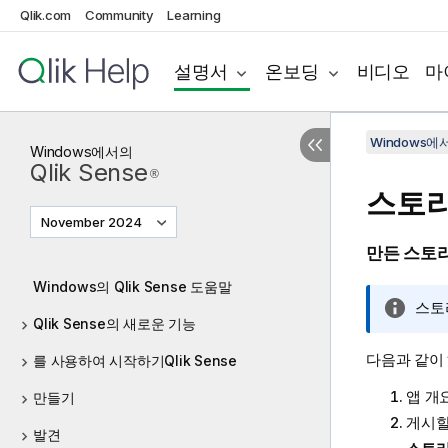
Qlik.com
Community
Learning
설명서
온보딩
비디오
마
Windows에서의
Windows
에서의
Qlik Sense
®
스토리
November 2024
만든 스토리
Windows의 Qlik Sense 도움말
정
스토
Qlik Sense의 새로운 기능
보
메
다음과 같이
를 사용하여 시작하기Qlik Sense
모
앱 개
만들기
게시할
발견