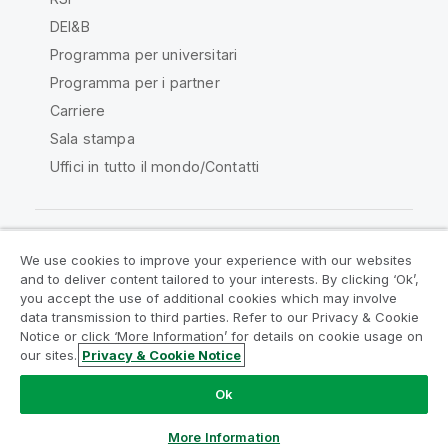
DEI&B
Programma per universitari
Programma per i partner
Carriere
Sala stampa
Uffici in tutto il mondo/Contatti
We use cookies to improve your experience with our websites
Qlik Community
and to deliver content tailored to your interests. By clicking ‘Ok’,
you accept the use of additional cookies which may involve
data transmission to third parties. Refer to our Privacy & Cookie
Contratti
Termini del prodotto
Notice or click ‘More Information’ for details on cookie usage on
Legal Policies
Note Legali
our sites.
Privacy & Cookie Notice
Termini di utilizzo
Marchi
Do Not Share My Info
Ok
Copyright © 1993-2026 QlikTech International AB. Tutti i
diritti riservati.
More Information