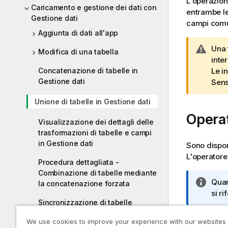
L'operazio
Caricamento e gestione dei dati con
entrambe le
Gestione dati
campi comun
Aggiunta di dati all'app
N
Una 
Modifica di una tabella
o
inte
Concatenazione di tabelle in
t
Le i
Gestione dati
a
Sen
d
Unione di tabelle in Gestione dati
i
Operat
a
Visualizzazione dei dettagli delle
v
trasformazioni di tabelle e campi
v
in Gestione dati
Sono disponi
i
L'operatore
s
Procedura dettagliata -
o
Combinazione di tabelle mediante
N
Quan
la concatenazione forzata
o
si r
Sincronizzazione di tabelle
t
implementate tramite script in
a
We use cookies to improve your experience with our websites
Gestione dati
i