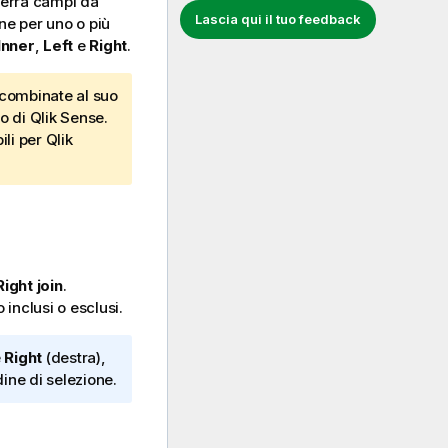
nterrà campi da
Lascia qui il tuo feedback
ne per uno o più
Inner
,
Left
e
Right
.
 combinate al suo
to di
Qlik Sense
.
ili per
Qlik
Right join
.
inclusi o esclusi.
e
Right
(destra),
dine di selezione.