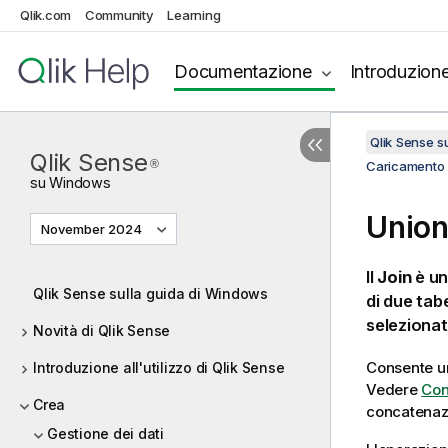
Qlik.com
Community
Learning
Documentazione
Introduzion
Qlik Sense 
Qlik Sense
®
Caricamento e
su
Windows
Union
November 2024
Il
Join
è un
Qlik Sense sulla guida di Windows
di due tab
selezionat
Novità di Qlik Sense
Consente un
Introduzione all'utilizzo di Qlik Sense
Vedere
Con
Crea
concatenaz
Gestione dei dati