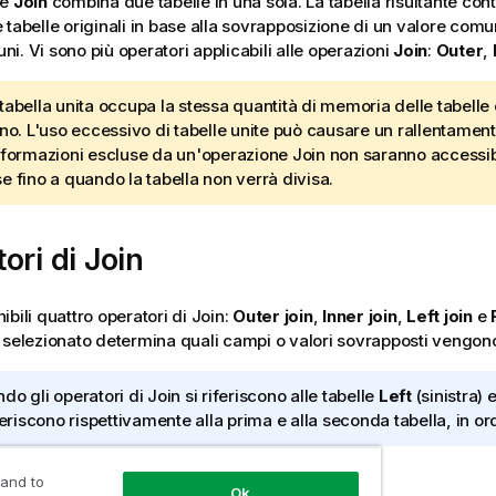
ne
Join
combina due tabelle in una sola. La tabella risultante co
 tabelle originali in base alla sovrapposizione di un valore comu
i. Vi sono più operatori applicabili alle operazioni
Join
:
Outer
,
tabella unita occupa la stessa quantità di memoria delle tabelle
rno. L'uso eccessivo di tabelle unite può causare un rallentamen
nformazioni escluse da un'operazione Join non saranno accessib
se
fino a quando la tabella non verrà divisa.
ori di Join
bili quattro operatori di Join:
Outer join
,
Inner join
,
Left join
e
 selezionato determina quali campi o valori sovrapposti vengono 
do gli operatori di Join si riferiscono alle tabelle
Left
(sinistra) 
iferiscono rispettivamente alla prima e alla seconda tabella, in or
 and to
Ok