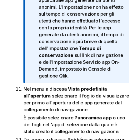
a
applica alle app generate da utenti
i
anonimi. L'impostazione non ha effetto
n
sul tempo di conservazione per gli
f
utenti che hanno effettuato l'accesso
o
con la propria identità. Per le app
r
generate da utenti anonimi, il tempo di
m
conservazione è più breve di quello
a
dell'impostazione
Tempo di
t
conservazione
sul link di navigazione
i
e dell'impostazione
Servizio app On-
c
Demand
, impostato in
Console di
a
gestione Qlik
.
Nel menu a discesa
Vista predefinita
all'apertura
selezionare il foglio da visualizzare
per primo all'apertura delle app generate dal
collegamento di navigazione.
È possibile selezionare
Panoramica app
o uno
dei fogli nell'app di selezione dalla quale è
stato creato il collegamento di navigazione.
Dal menu a discesa
Pubblica in
selezionare un