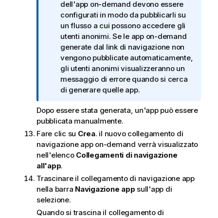
a
dell'app on-demand devono essere
i
configurati in modo da pubblicarli su
n
un flusso a cui possono accedere gli
f
utenti anonimi. Se le app on-demand
o
generate dal link di navigazione non
r
vengono pubblicate automaticamente,
m
gli utenti anonimi visualizzeranno un
a
messaggio di errore quando si cerca
t
di generare quelle app.
i
Dopo essere stata generata, un'app può essere
c
pubblicata manualmente.
a
Fare clic su
Crea
. il nuovo collegamento di
navigazione app on-demand verrà visualizzato
nell'elenco
Collegamenti di navigazione
all'app
.
Trascinare il collegamento di navigazione app
nella barra
Navigazione app
sull'app di
selezione.
Quando si trascina il collegamento di