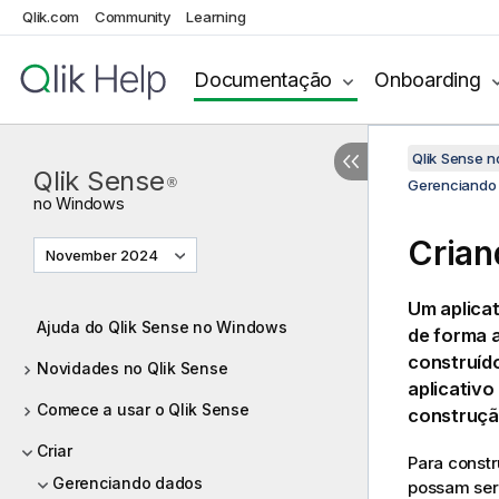
Qlik.com
Community
Learning
Documentação
Onboarding
Qlik Sense 
Qlik Sense
®
Gerenciando 
no
Windows
Crian
November 2024
Um aplica
Ajuda do Qlik Sense no Windows
de forma 
construíd
Novidades no Qlik Sense
aplicativ
Comece a usar o Qlik Sense
construçã
Criar
Para constr
Gerenciando dados
possam ser 