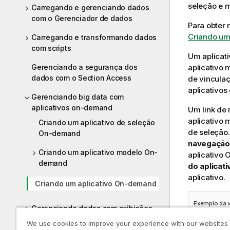
seleção e 
Carregando e gerenciando dados
com o Gerenciador de dados
Para obter 
Criando um
Carregando e transformando dados
com scripts
Um aplicati
Gerenciando a segurança dos
aplicativo 
dados com o Section Access
de vincula
aplicativos
Gerenciando big data com
aplicativos on-demand
Um link de
aplicativo 
Criando um aplicativo de seleção
de seleção.
On-demand
navegação 
Criando um aplicativo modelo On-
aplicativo
demand
do aplicati
aplicativo.
Criando um aplicativo On-demand
Exemplo da v
Gerenciando dados com exibições
dinâmicas
We use cookies to improve your experience with our websites