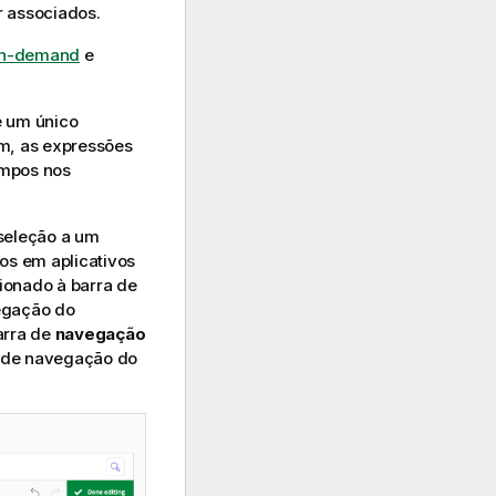
 associados.
 On-demand
e
e um único
ém, as expressões
ampos nos
seleção a um
os em aplicativos
cionado à barra de
egação do
arra de
navegação
o de navegação do