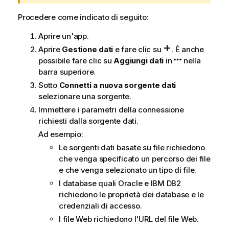
d
i
Procedere come indicato di seguito:
a
Aprire un'app.
v
v
Aprire
Gestione dati
e fare clic su
.
È anche
i
possibile fare clic su
Aggiungi dati
in
nella
s
barra superiore.
o
Sotto
Connetti a nuova sorgente dati
selezionare una sorgente.
Immettere i parametri della connessione
richiesti dalla sorgente dati.
Ad esempio:
Le sorgenti dati basate su file richiedono
che venga specificato un percorso dei file
e che venga selezionato un tipo di file.
I database quali
Oracle
e
IBM DB2
richiedono le proprietà dei database e le
credenziali di accesso.
I file Web richiedono l'
URL
del file Web.