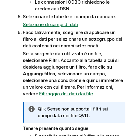
Le connessioni ODBC richiedono le
credenziali DSN.
Selezionare le tabelle e i campi da caricare.
Selezione di campi di dati
Facoltativamente, scegliere di applicare un
filtro ai dati per selezionare un sottogruppo dei
dati contenuti nei campi selezionati.
Se la sorgente dati utilizzata è un file,
selezionare
Filtri
. Accanto alla tabella a cui si
desidera aggiungere un filtro, fare clic su
Aggiungi filtro
, selezionare un campo,
selezionare una condizione e quindi immettere
un valore con cui filtrare.
Per informazioni,
vedere
Filtraggio dei dati dai file
.
N
Qlik Sense
non supporta i filtri sui
o
campi data nei file
QVD
.
t
Tenere presente quanto segue:
a
i