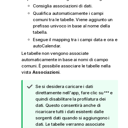
Consiglia associazioni di dati.
Qualifica automaticamente i campi
comuni tra le tabelle. Viene aggiunto un
prefisso univoco in base al nome della
tabella.
Esegue il mapping tra i campi data e ora e
autoCalendar.
Le tabelle non vengono associate
automaticamente in base ai nomi di campo
comuni. È possibile associare le tabelle nella
vista
Associazioni
.
N
Se si desidera caricare i dati
o
direttamente nell'app, fare clic su
e
t
quindi disabilitare la profilatura dei
a
dati. Questo consentirà anche di
d
ricaricare tutti i dati esistenti dalle
i
sorgenti dati quando si aggiungono i
s
dati. Le tabelle verranno associate