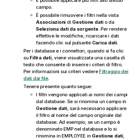
È possibile applicare più filtri allo stesso
n
campo.
f
È possibile rimuovere i filtri nella vista
o
Associazioni
di
Gestione dati
o da
r
Seleziona dati da sorgente
. Per rendere
m
effettive le modifiche, ricaricare i dati
a
facendo clic sul pulsante
Carica dati
.
t
Per i database e i connettori, quando si fa clic
i
su
Filtra dati
, viene visualizzata una casella di
c
testo che consente di inserire i criteri di filtro.
a
Per informazioni sui criteri vedere
Filtraggio dei
dati dai file
.
Tenere presente quanto segue:
I filtri vengono applicati ai nomi dei campi
dal database. Se si rinomina un campo in
Gestione dati
, sarà necessario applicare
il filtro al nome del campo originale dal
database. Ad esempio, se un campo è
denominato
EMP
nel database e lo si
rinomina in
EMPLOYEE
in
Gestione dati
,