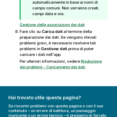
u
automaticamente in base ai nomi di
g
campo comuni. Non verranno creati
g
campi data e ora.
e
Gestione delle associazioni dei dati
r
i
Fare clic su
Carica dati
al termine della
m
preparazione dei dati. Se vengono rilevati
e
problemi gravi, è necessario risolvere tali
n
problemi in
Gestione dati
prima di poter
t
caricare i dati nell'app.
o
Per ulteriori informazioni, vedere
Risoluzione
dei problemi - Caricamento dei dati
.
Hai trovato utile questa pagina?
Se riscontri problemi con questa pagina o con il suo
contenuto – un errore di battitura, un passaggio
mancante o un errore tecnico – ti pregiamo di farcelo