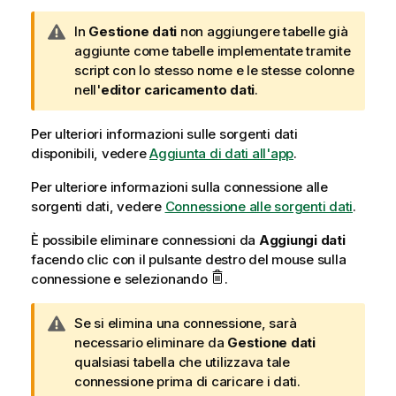
N
In
Gestione dati
non aggiungere tabelle già
o
aggiunte come tabelle implementate tramite
t
script con lo stesso nome e le stesse colonne
a
nell'
editor caricamento dati
.
d
i
Per ulteriori informazioni sulle sorgenti dati
a
disponibili, vedere
Aggiunta di dati all'app
.
v
Per ulteriore informazioni sulla connessione alle
v
sorgenti dati, vedere
i
Connessione alle sorgenti dati
.
s
È possibile eliminare connessioni da
Aggiungi dati
o
facendo clic con il pulsante destro del mouse sulla
connessione e selezionando
.
N
Se si elimina una connessione, sarà
o
necessario eliminare da
Gestione dati
t
qualsiasi tabella che utilizzava tale
a
connessione prima di caricare i dati.