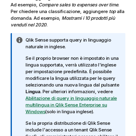
Ad esempio,
Compare sales to expenses over time
.
Per chiedere una classificazione, aggiungere
top
alla
domanda. Ad esempio,
Mostrami i 10 prodotti più
venduti nel 2020
.
N
Qlik Sense
supporta query in linguaggio
o
naturale in inglese.
t
Se il proprio browser non è impostato in una
a
lingua supportata, verrà utilizzato l'inglese
i
per impostazione predefinita. È possibile
n
modificare la lingua utilizzata per le query
f
selezionando una nuova lingua dal pulsante
o
Lingua
. Per ulteriori informazioni, vedere
r
Abilitazione di query in linguaggio naturale
m
multilingua in Qlik Sense Enterprise su
a
Windows
(solo in lingua inglese)
.
t
i
Se la propria distribuzione di
Qlik Sense
c
include l'accesso a un tenant
Qlik Sense
a