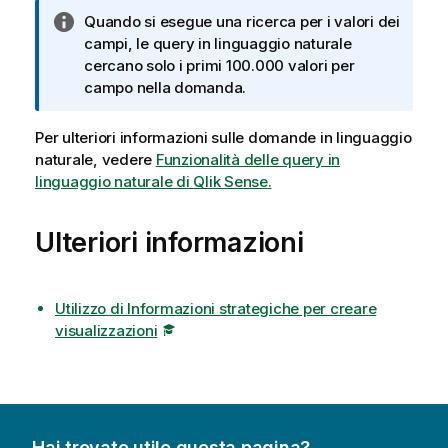
N
Quando si esegue una ricerca per i valori dei
o
campi, le query in linguaggio naturale
t
cercano solo i primi 100.000 valori per
a
campo nella domanda.
i
n
Per ulteriori informazioni sulle domande in linguaggio
f
naturale, vedere
Funzionalità delle query in
o
linguaggio naturale di
Qlik Sense
.
r
m
Ulteriori informazioni
a
t
i
c
Utilizzo di Informazioni strategiche per creare
a
visualizzazioni
Hai trovato utile questa pagina?