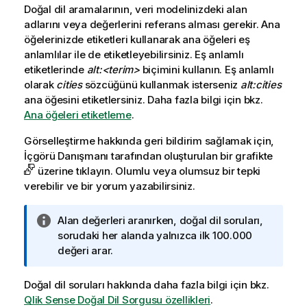
Doğal dil aramalarının, veri modelinizdeki alan
adlarını veya değerlerini referans alması gerekir. Ana
öğelerinizde etiketleri kullanarak ana öğeleri eş
anlamlılar ile de etiketleyebilirsiniz. Eş anlamlı
etiketlerinde
alt:<terim>
biçimini kullanın. Eş anlamlı
olarak
cities
sözcüğünü kullanmak isterseniz
alt:cities
ana öğesini etiketlersiniz. Daha fazla bilgi için bkz.
Ana öğeleri etiketleme
.
Görselleştirme hakkında geri bildirim sağlamak için,
İçgörü Danışmanı
tarafından oluşturulan bir grafikte
üzerine tıklayın. Olumlu veya olumsuz bir tepki
verebilir ve bir yorum yazabilirsiniz.
B
Alan değerleri aranırken, doğal dil soruları,
i
sorudaki her alanda yalnızca ilk 100.000
l
değeri arar.
g
i
Doğal dil soruları hakkında daha fazla bilgi için bkz.
n
Qlik Sense
Doğal Dil Sorgusu özellikleri
.