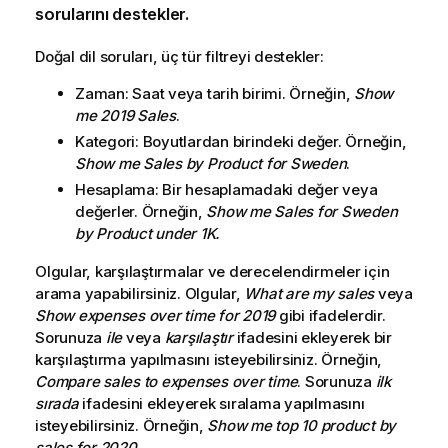
sorularını destekler.
Doğal dil soruları, üç tür filtreyi destekler:
Zaman: Saat veya tarih birimi. Örneğin,
Show
me 2019 Sales
.
Kategori: Boyutlardan birindeki değer. Örneğin,
Show me Sales by Product for Sweden
.
Hesaplama: Bir hesaplamadaki değer veya
değerler. Örneğin,
Show me Sales for Sweden
by Product under 1K.
Olgular, karşılaştırmalar ve derecelendirmeler için
arama yapabilirsiniz. Olgular,
What are my sales
veya
Show expenses over time for 2019
gibi ifadelerdir.
Sorunuza
ile
veya
karşılaştır
ifadesini ekleyerek bir
karşılaştırma yapılmasını isteyebilirsiniz. Örneğin,
Compare sales to expenses over time
. Sorunuza
ilk
sırada
ifadesini ekleyerek sıralama yapılmasını
isteyebilirsiniz. Örneğin,
Show me top 10 product by
sales for 2020
.