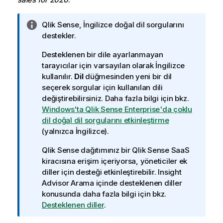
B
Qlik Sense
, İngilizce doğal dil sorgularını
i
destekler.
l
Desteklenen bir dile ayarlanmayan
g
tarayıcılar için varsayılan olarak İngilizce
i
kullanılır.
Dil
düğmesinden yeni bir dil
n
seçerek sorgular için kullanılan dili
o
değiştirebilirsiniz. Daha fazla bilgi için bkz.
t
Windows'ta Qlik Sense Enterprise'da çoklu
u
dil doğal dil sorgularını etkinleştirme
(yalnızca İngilizce)
.
Qlik Sense
dağıtımınız bir
Qlik Sense SaaS
kiracısına erişim içeriyorsa, yöneticiler ek
diller için desteği etkinleştirebilir.
Insight
Advisor Arama
içinde desteklenen diller
konusunda daha fazla bilgi için bkz.
Desteklenen diller
.