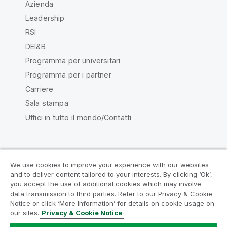
Azienda
Leadership
RSI
DEI&B
Programma per universitari
Programma per i partner
Carriere
Sala stampa
Uffici in tutto il mondo/Contatti
We use cookies to improve your experience with our websites
Qlik Community
and to deliver content tailored to your interests. By clicking ‘Ok’,
you accept the use of additional cookies which may involve
data transmission to third parties. Refer to our Privacy & Cookie
Contratti
Termini del prodotto
Notice or click ‘More Information’ for details on cookie usage on
Legal Policies
Note Legali
our sites.
Privacy & Cookie Notice
Termini di utilizzo
Marchi
Do Not Share My Info