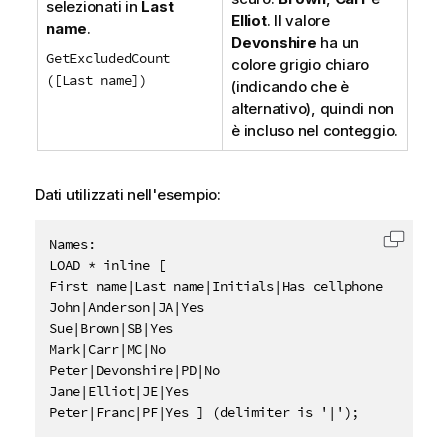
selezionati in
Last
Elliot
. Il valore
name
.
Devonshire
ha un
GetExcludedCount
colore grigio chiaro
([Last name])
(indicando che è
alternativo), quindi non
è incluso nel conteggio.
Dati utilizzati nell'esempio:
Names:

Copia c
LOAD * inline [

First name|Last name|Initials|Has cellphone

John|Anderson|JA|Yes

Sue|Brown|SB|Yes

Mark|Carr|MC|No

Peter|Devonshire|PD|No

Jane|Elliot|JE|Yes

Peter|Franc|PF|Yes ] (delimiter is '|');