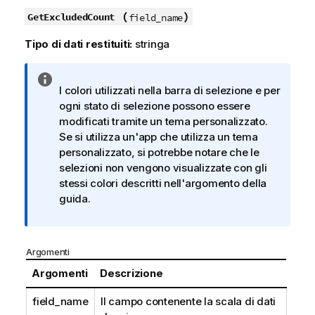
(
)
GetExcludedCount
field_name
Tipo di dati restituiti:
stringa
N
I colori utilizzati nella barra di selezione e per
o
ogni stato di selezione possono essere
t
modificati tramite un tema personalizzato.
a
Se si utilizza un'app che utilizza un tema
i
personalizzato, si potrebbe notare che le
n
selezioni non vengono visualizzate con gli
f
stessi colori descritti nell'argomento della
o
guida.
r
m
a
t
Argomenti
i
Argomenti
Descrizione
c
a
field_name
Il campo contenente la scala di dati