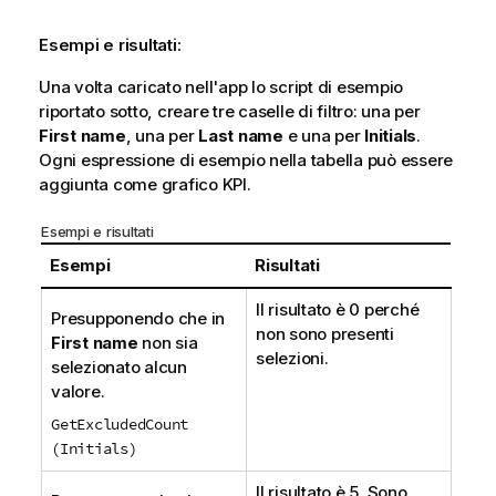
Esempi e risultati:
Una volta caricato nell'app lo script di esempio
riportato sotto, creare tre caselle di filtro: una per
First name
, una per
Last name
e una per
Initials
.
Ogni espressione di esempio nella tabella può essere
aggiunta come grafico KPI.
Esempi e risultati
Esempi
Risultati
Il risultato è 0 perché
Presupponendo che in
non sono presenti
First name
non sia
selezioni.
selezionato alcun
valore.
GetExcludedCount
(Initials)
Il risultato è 5. Sono