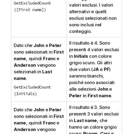
GetExcludedCount
valori esclusi. I valori
([First name])
alternativi e quelli
esclusi selezionati non
sono inclusi nel
conteggio.
Il risultato è 4. Sono
Dato che
John
e
Peter
presenti 4 valori esclusi
sono selezionati in
First
in
Initials
con colore
name
, quindi
Franc
e
grigio scuro. Gli altri
Anderson
vengono
due valori (
JA
e
PF
)
selezionati in
Last
saranno bianchi,
name
.
poiché sono associati
GetExcludedCount
alle selezioni
John
e
(Initials)
Peter
in
First name
.
Il risultato è 3. Sono
Dato che
John
e
Peter
presenti 3 valori esclusi
sono selezionati in
First
in
Last name
, che
name
, quindi
Franc
e
hanno un colore grigio
Anderson
vengono
scuro:
Brown
,
Carr
e