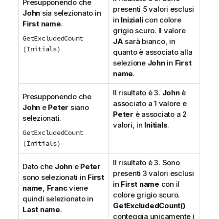
Presupponendo che
presenti 5 valori esclusi
John
sia selezionato in
in
Iniziali
con colore
First name
.
grigio scuro. Il valore
GetExcludedCount
JA
sarà bianco, in
(Initials)
quanto è associato alla
selezione
John
in
First
name
.
Il risultato è 3.
John
è
Presupponendo che
associato a 1 valore e
John
e
Peter
siano
Peter
è associato a 2
selezionati.
valori, in
Initials
.
GetExcludedCount
(Initials)
Il risultato è 3. Sono
Dato che
John
e
Peter
presenti 3 valori esclusi
sono selezionati in
First
in
First name
con il
name
,
Franc
viene
colore grigio scuro.
quindi selezionato in
GetExcludedCount()
Last name
.
conteggia unicamente i