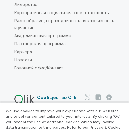
Лидерство
Корпоративная социальная ответственность
Разнообразие, справедливость, инклюзивность
и участие
Академическая программа
Партнерская программа
Карьера
Новости
Головной офис/Контакт
Сообщество Qlik
We use cookies to improve your experience with our websites
Юридические соглашения
and to deliver content tailored to your interests. By clicking ‘Ok’,
Условия использования продуктов
you accept the use of additional cookies which may involve
data transmission to third parties. Refer to our Privacy & Cookie
Legal Policies
Юридические положения