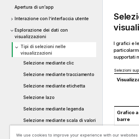
Apertura di un'app
Selezi
Interazione con l’interfaccia utente
visual
Esplorazione dei dati con
visualizzazioni
I grafici e 
Tipi di selezioni nelle
particolarme
visualizzazioni
supportati n
Selezione mediante clic
Selezioni sup
Selezione mediante tracciamento
Visualizz
Selezione mediante etichetta
Selezione lazo
Selezione mediante legenda
Grafico a
barre
Selezione mediante scala di valori
Grafico
Modello di selezione associativo
We use cookies to improve your experience with our websites
BoxPlot