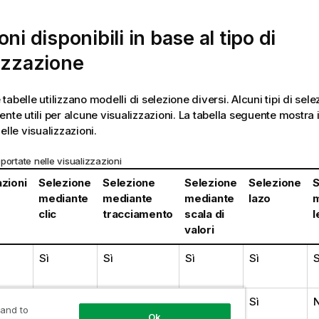
oni disponibili in base al tipo di
izzazione
le tabelle utilizzano modelli di selezione diversi. Alcuni tipi di sel
nte utili per alcune visualizzazioni. La tabella seguente mostra i 
elle visualizzazioni.
portate nelle visualizzazioni
azioni
Selezione
Selezione
Selezione
Selezione
S
mediante
mediante
mediante
lazo
m
clic
tracciamento
scala di
l
valori
Sì
Sì
Sì
Sì
S
Sì
Sì
Sì
Sì
 and to
Ok