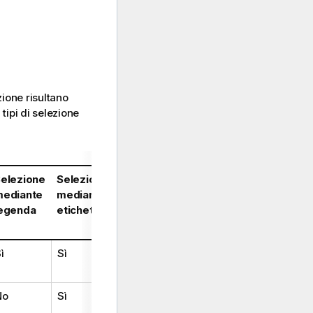
ezione risultano
tipi di selezione
elezione
Selezione
ediante
mediante
egenda
etichetta
ì
Sì
No
Sì