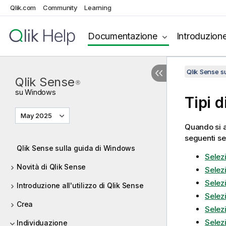
Qlik.com
Community
Learning
Documentazione
Introduzion
Qlik Sense 
Qlik Sense
®
su
Windows
Tipi d
May 2025
Quando si an
seguenti se
Qlik Sense sulla guida di Windows
Selez
Novità di Qlik Sense
Selez
Selez
Introduzione all'utilizzo di Qlik Sense
Selez
Crea
Selez
Selez
Individuazione