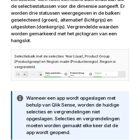
de selectiestatussen voor die dimensie aangeeft. Er
worden drie statussen weergegeven in de balken:
geselecteerd (groen), alternatief (lichtgrijs) en
uitgesloten (donkergrijs). Vergrendelde waarden
worden gemarkeerd met het pictogram van een
hangslot.
Selectiebalk met de selecties Year (Jaar), Product Group
(Productgroep) en Region made (Productieregio). Region is
vergrendeld.
I
Wanneer een app wordt opgeslagen met
n
behulp van
Qlik Sense
, worden de huidige
f
selecties en vergrendelingen niet
o
opgeslagen. Selecties en vergrendelingen
r
moeten worden gemaakt elke keer dat de
m
app wordt geopend.
a