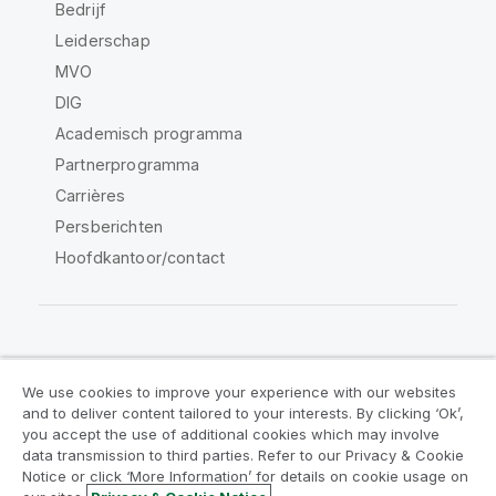
Bedrijf
Leiderschap
MVO
DIG
Academisch programma
Partnerprogramma
Carrières
Persberichten
Hoofdkantoor/contact
Qlik Community
We use cookies to improve your experience with our websites
and to deliver content tailored to your interests. By clicking ‘Ok’,
Juridische overeenkomsten
you accept the use of additional cookies which may involve
data transmission to third parties. Refer to our Privacy & Cookie
Productvoorwaarden
Legal Policies
Notice or click ‘More Information’ for details on cookie usage on
Legal Policies
Gebruiksvoorwaarden