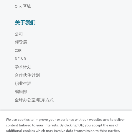
Qlik 区域
关于我们
公司
领导层
CSR
DEI&B
学术计划
合作伙伴计划
职业生涯
编辑部
全球办公室/联系方式
We use cookies to improve your experience with our websites and to deliver
content tailored to your interests. By clicking ‘Ok’, you accept the use of
Qlik 社区
additional cookies which may involve data transmission to third parties.