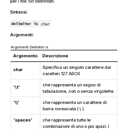
per i file
.txt
delimitati.
Sintassi:
delimiter is
char
Argomenti:
Argomenti Delimiter is
Argomento
Descrizione
Specifica un singolo carattere dai
char
caratteri
127 ASCII
.
che rappresenta un segno di
'\t'
tabulazione, con o senza virgolette.
'\\'
che rappresenta un carattere di
barra rovesciata ( \ ).
'spaces'
che rappresenta tutte le
combinazioni di uno o più spazi. I