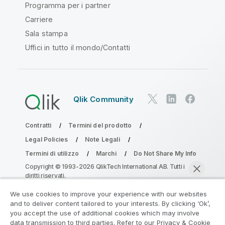
Programma per i partner
Carriere
Sala stampa
Uffici in tutto il mondo/Contatti
Qlik Community
Contratti
Termini del prodotto
Legal Policies
Note Legali
Termini di utilizzo
Marchi
Do Not Share My Info
Copyright © 1993-2026 QlikTech International AB. Tutti i
diritti riservati.
We use cookies to improve your experience with our websites
and to deliver content tailored to your interests. By clicking ‘Ok’,
Partecipa al programma Analytics
you accept the use of additional cookies which may involve
data transmission to third parties. Refer to our Privacy & Cookie