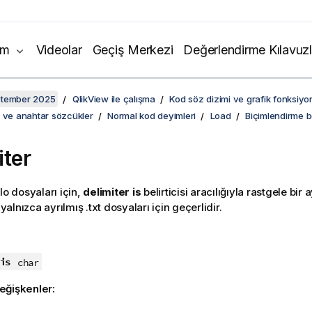
ım
Videolar
Geçiş Merkezi
Değerlendirme Kılavuzl
ptember 2025
QlikView ile çalışma
Kod söz dizimi ve grafik fonksiyon
i ve anahtar sözcükler
Normal kod deyimleri
Load
Biçimlendirme be
iter
lo dosyaları için,
delimiter is
belirticisi aracılığıyla rastgele bir ayı
, yalnızca ayrılmış
.txt
dosyaları için geçerlidir.
:
is
char
eğişkenler: