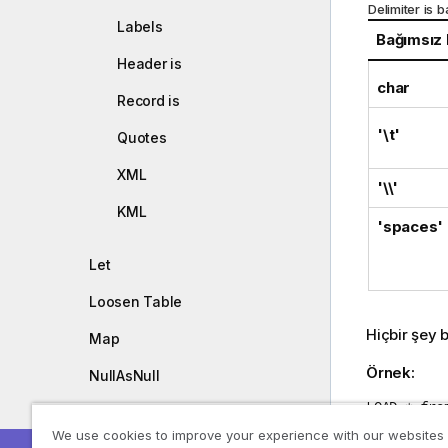
Delimiter is 
Labels
Bağımsız
Header is
char
Record is
'\t'
Quotes
XML
'\\'
KML
'spaces'
Let
Loosen Table
Hiçbir şey 
Map
Örnek:
NullAsNull
LOAD * fro
NullAsValue
We use cookies to improve your experience with our websites