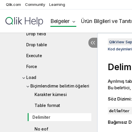
Connect
Qlik.com
Community
Learning
Directory
Belgeler
Ürün Bilgileri ve Tanıt
Disconnect
Drop field
QlikView Se
Drop table
Kod deyimler
Execute
Delim
Force
Load
Ayrılmış tab
Biçimlendirme belirtim öğeleri
Bu belirtici
Karakter kümesi
Söz Dizimi
Table format
delimiter 
Delimiter
Bağımsız D
No eof