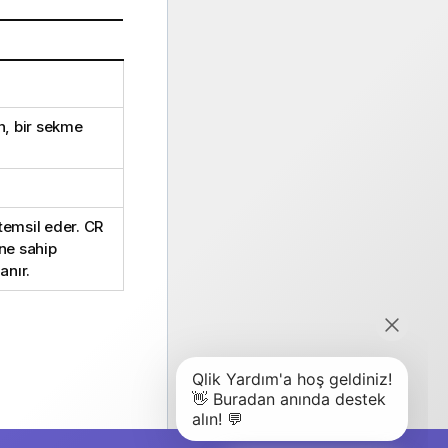
an, bir sekme
 temsil eder.
CR
ne sahip
anır.