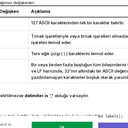
bağımsız değişkenleri
 Değişken
Açıklama
127 ASCII
karakterinden tek bir karakter belirtir.
Tırnak işaretleriyle veya tırnak işaretleri olmad
işaretini temsil eder.
Ters eğik çizgi ( \ ) karakterini temsil eder.
Bir veya birden fazla boşluğun tüm bileşimlerini
ve
LF
haricinde,
32
'nin altındaki bir
ASCII
değeri
yazdırılamayan karakterler boşluk olarak yoruml
belirtilmezse
delimiter is ','
olduğu varsayılır.
m a.txt (utf8, txt, delimiter is ',' , embedded labels);
 and to
Ok