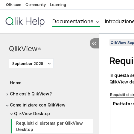
Qlik.com
Community
Learning
Documentazione
Introduzion
QlikView Se
QlikView
®
Requi
September 2025
In questa se
QlikView
da
Home
Che cos'è QlikView?
Requisiti di 
Piattafor
Come iniziare con QlikView
QlikView Desktop
Requisiti di sistema per QlikView
Desktop