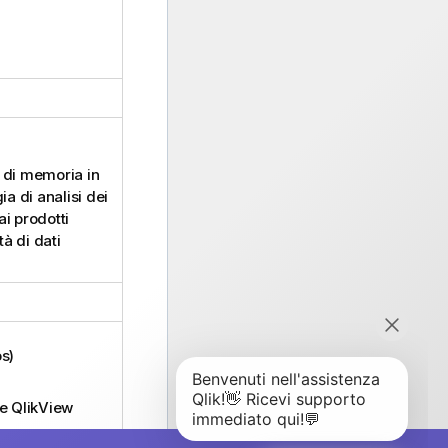
 di memoria in
a di analisi dei
ai prodotti
à di dati
os
)
de
QlikView