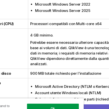
Microsoft Windows Server 2022
Microsoft Windows Server 2025
ri (CPU)
Processori compatibili con
Multi-core x64
4 GB minimo.
Potrebbe essere necessaria ulteriore capacità
base ai volumi di dati.
QlikView
è una tecnologi
dati in memoria; i requisiti di memoria relativi 
QlikView
dipendono direttamente dalla quantit
analizzati.
 disco
900 MB totale richiesto per l'installazione
a
Microsoft Active Directory
(
NTLM
o
Kerber
Account utente
Windows
locali (
NTLM
)
Soluzioni di sicurezza di terze parti (richie
Server
Enterprise Edition
)
 and to
Ok