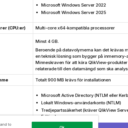
Microsoft Windows Server 2022
Microsoft Windows Server 2025
rer (CPU:er)
Multi-core x64
-kompatibla processorer
Minst 4 GB.
Beroende på datavolymerna kan det krävas 
en teknisk lösning som bygger på inmemory-a
Minneskraven för att köra
QlikView
-produkter 
relaterade till den datamängd som ska analys
ymme
Totalt 900 MB krävs för installationen
Microsoft Active Directory
(
NTLM
eller
Kerb
Lokalt
Windows
-användarkonto (
NTLM
)
Tredjepartssäkerhet (kräver
QlikView Serv
Edition
)
 and to
Ok