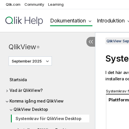
Qlik.com
Community
Learning
Dokumentation
Introduktion
QlikView Se
QlikView
®
Syste
September 2025
I det här a
installera 
Startsida
Vad är QlikView?
Systemkrav f
Plattfor
Komma igång med QlikView
QlikView Desktop
Systemkrav för QlikView Desktop