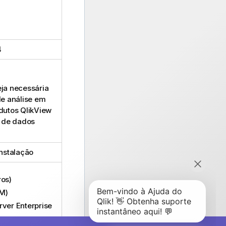
4
ja necessária
e análise em
odutos
QlikView
e de dados
nstalação
ros
)
LM
)
rver
Enterprise