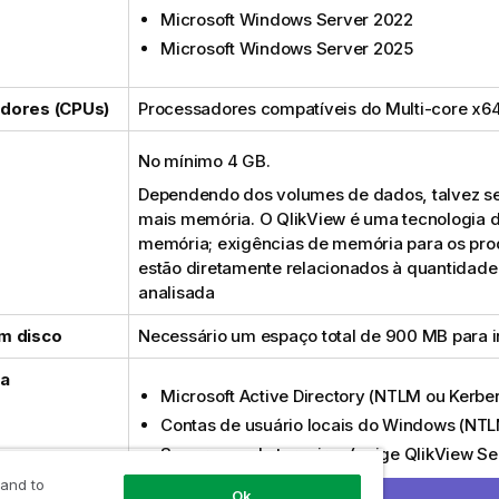
Microsoft Windows Server 2022
Microsoft Windows Server 2025
dores (CPUs)
Processadores compatíveis do
Multi-core x6
No mínimo 4 GB.
Dependendo dos volumes de dados, talvez se
mais memória. O
QlikView
é uma tecnologia d
memória; exigências de memória para os pr
estão diretamente relacionados à quantidad
analisada
m disco
Necessário um espaço total de 900 MB para i
a
Microsoft Active Directory
(
NTLM
ou
Kerbe
Contas de usuário locais do
Windows
(
NT
Segurança de terceiros (exige
QlikView Se
Edition
)
 and to
Ok