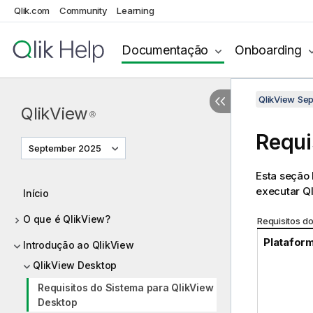
Qlik.com
Community
Learning
Documentação
Onboarding
QlikView Se
QlikView
®
Requi
September 2025
Esta seção 
executar
Q
Início
O que é QlikView?
Requisitos d
Platafor
Introdução ao QlikView
QlikView Desktop
Requisitos do Sistema para QlikView
Desktop