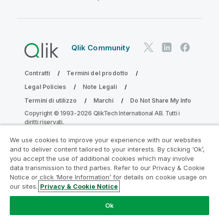
Qlik Community
Contratti
Termini del prodotto
Legal Policies
Note Legali
Termini di utilizzo
Marchi
Do Not Share My Info
Copyright © 1993-2026 QlikTech International AB. Tutti i
diritti riservati.
We use cookies to improve your experience with our websites
and to deliver content tailored to your interests. By clicking ‘Ok’,
Partecipa al programma Analytics
you accept the use of additional cookies which may involve
data transmission to third parties. Refer to our Privacy & Cookie
Modernization
Notice or click ‘More Information’ for details on cookie usage on
our sites.
Privacy & Cookie Notice
Modernizza senza compromettere le tue preziose app
QlikView con il programma Analytics Modernization.
Fare
Ok
clic qui
per maggiori informazioni o per contattarci: