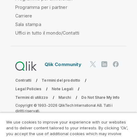
Programma per i partner
Carriere
Sala stampa
Uffici in tutto il mondo/Contatti
Qlik Community
Contratti
Termini del prodotto
Legal Policies
Note Legali
Termini di utilizzo
Marchi
Do Not Share My Info
Copyright © 1993-2026 QlikTech International AB. Tutti i
diritti riservati.
We use cookies to improve your experience with our websites
and to deliver content tailored to your interests. By clicking ‘Ok’,
Partecipa al programma Analytics
you accept the use of additional cookies which may involve