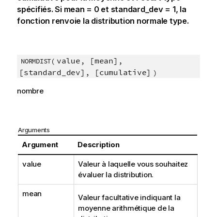
spécifiés. Si
mean = 0
et
standard_dev = 1
, la
fonction renvoie la distribution normale type.
value, [mean],
NORMDIST(
[standard_dev], [cumulative]
)
nombre
Arguments
Argument
Description
value
Valeur à laquelle vous souhaitez
évaluer la distribution.
mean
Valeur facultative indiquant la
moyenne arithmétique de la