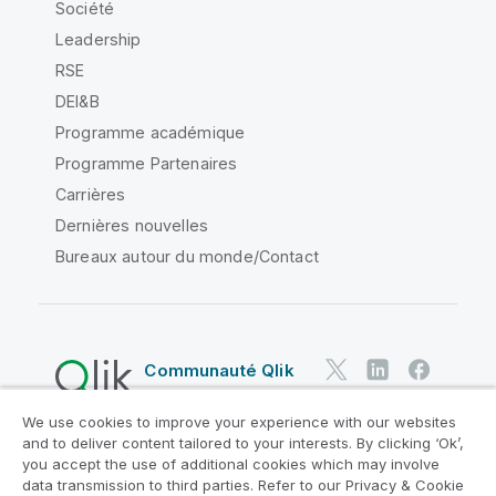
Société
Leadership
RSE
DEI&B
Programme académique
Programme Partenaires
Carrières
Dernières nouvelles
Bureaux autour du monde/Contact
Communauté Qlik
We use cookies to improve your experience with our websites
Contrats juridiques
and to deliver content tailored to your interests. By clicking ‘Ok’,
Conditions d'utilisation des produits
you accept the use of additional cookies which may involve
data transmission to third parties. Refer to our Privacy & Cookie
Legal Policies
Conditions légales