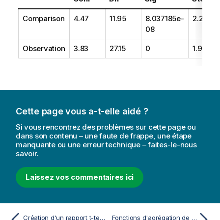
Comparison
4.47
11.95
8.037185e-
2.28
08
Observation
3.83
27.15
0
1.95
Cette page vous a-t-elle aidé ?
Si vous rencontrez des problèmes sur cette page ou
dans son contenu – une faute de frappe, une étape
manquante ou une erreur technique – faites-le-nous
savoir.
Laissez vos commentaires ici
Création d'un rapport t-test type
Fonctions d'agrégation de chaînes