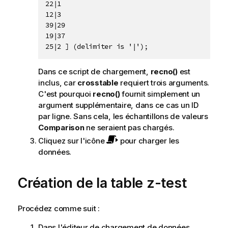
22|1

12|3

39|29

19|37

25|2 ] (delimiter is '|');
Dans ce script de chargement,
recno()
est
inclus, car
crosstable
requiert trois arguments.
C'est pourquoi
recno()
fournit simplement un
argument supplémentaire, dans ce cas un ID
par ligne. Sans cela, les échantillons de valeurs
Comparison
ne seraient pas chargés.
Cliquez sur l'icône
pour charger les
données.
Création de la table
z-test
Procédez comme suit :
Dans l'éditeur de chargement de données,