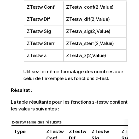
ZTestw Conf
ZTestw_conf(2,Value)
ZTestw Dif
ZTestw_dif(2,Value)
ZTestw Sig
ZTestw_sig(2,Value)
ZTestw Sterr
ZTestw_sterr(2,Value)
ZTestw Z
ZTestw_z(2,Value)
Utilisez le même formatage des nombres que
celui de l'exemple des fonctions
z-test
.
Résultat :
La table résultante pour les fonctions
z-testw
contient
les valeurs suivantes :
z-testw
table des résultats
Type
ZTestw
ZTestw
ZTestw
ZTestw
Conf
Dif
Sig
Sterr