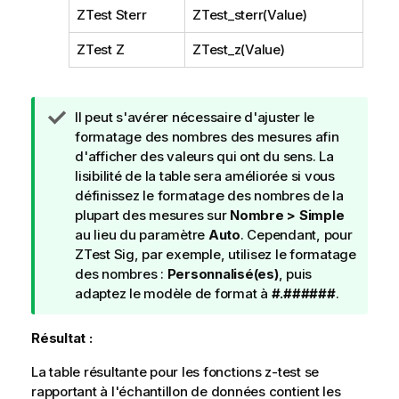
ZTest Sterr
ZTest_sterr(Value)
ZTest Z
ZTest_z(Value)
N
Il peut s'avérer nécessaire d'ajuster le
o
formatage des nombres des mesures afin
t
d'afficher des valeurs qui ont du sens. La
e
lisibilité de la table sera améliorée si vous
C
définissez le formatage des nombres de la
o
plupart des mesures sur
Nombre > Simple
n
au lieu du paramètre
Auto
. Cependant, pour
s
ZTest Sig
, par exemple, utilisez le formatage
e
des nombres :
Personnalisé(es)
, puis
i
adaptez le modèle de format à
#.######
.
l
Résultat :
La table résultante pour les fonctions
z-test
se
rapportant à l'échantillon de données contient les