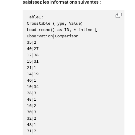
n
saisissez les informations suivantes :
s
e
Table1:

Copier 
i
Crosstable (Type, Value)

l
Load recno() as ID, * inline [

Observation|Comparison

35|2

40|27

12|38

15|31

21|1

14|19

46|1

10|34

28|3

48|1

16|2

30|3

32|2

48|1

31|2
