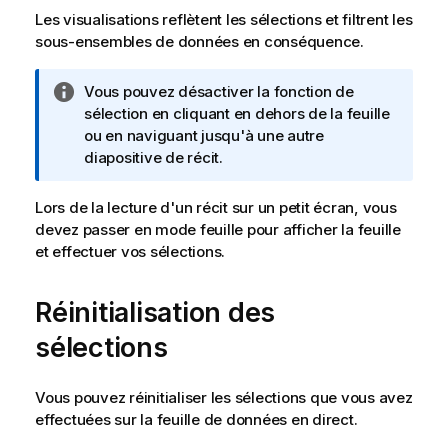
Les visualisations reflètent les sélections et filtrent les
sous-ensembles de données en conséquence.
N
Vous pouvez désactiver la fonction de
o
sélection en cliquant en dehors de la feuille
t
ou en naviguant jusqu'à une autre
e
diapositive de récit.
I
n
Lors de la lecture d'un récit sur un petit écran, vous
f
devez passer en mode feuille pour afficher la feuille
o
et effectuer vos sélections.
r
m
Réinitialisation des
a
t
sélections
i
o
Vous pouvez réinitialiser les sélections que vous avez
n
effectuées sur la feuille de données en direct.
s