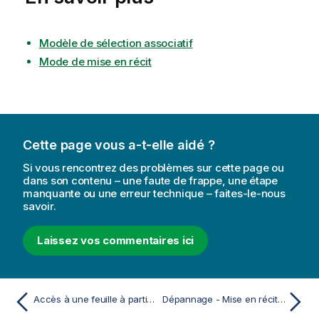
m
a
t
Modèle de sélection associatif
i
Mode de mise en récit
o
n
s
Cette page vous a-t-elle aidé ?
Si vous rencontrez des problèmes sur cette page ou
dans son contenu – une faute de frappe, une étape
manquante ou une erreur technique – faites-le-nous
savoir.
Laissez vos commentaires ici
Accès à une feuille à partir d'une diapositive
Dépannage - Mise en récit des données