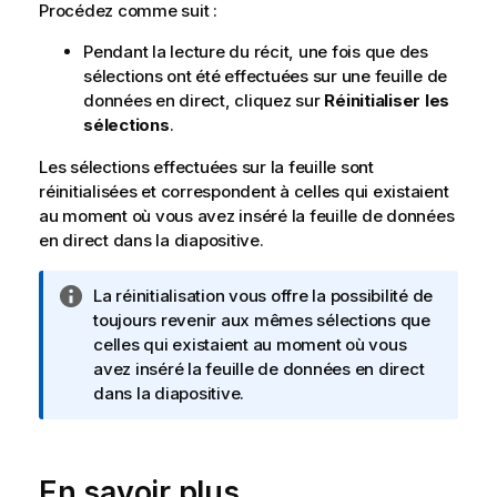
Procédez comme suit :
Pendant la lecture du récit, une fois que des
sélections ont été effectuées sur une feuille de
données en direct, cliquez sur
Réinitialiser les
sélections
.
Les sélections effectuées sur la feuille sont
réinitialisées et correspondent à celles qui existaient
au moment où vous avez inséré la feuille de données
en direct dans la diapositive.
N
La réinitialisation vous offre la possibilité de
o
toujours revenir aux mêmes sélections que
t
celles qui existaient au moment où vous
e
avez inséré la feuille de données en direct
I
dans la diapositive.
n
f
o
En savoir plus
r