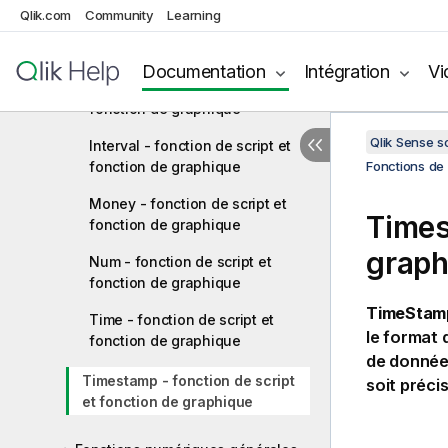
Qlik.com
Community
Learning
Date - fonction de script et
fonction de graphique
Documentation
Intégration
Vi
Dual - fonction de script et
fonction de graphique
Qlik Sense 
Interval - fonction de script et
fonction de graphique
Fonctions de 
Money - fonction de script et
Times
fonction de graphique
graph
Num - fonction de script et
fonction de graphique
TimeStam
Time - fonction de script et
le format 
fonction de graphique
de données
Timestamp - fonction de script
soit préci
et fonction de graphique