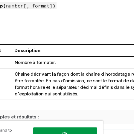
p(
number[, format]
)
t
Description
Nombre à formater.
Chaîne décrivant la façon dont la chaîne d'horodatage ré
être formatée. En cas d'omission, ce sont le format de da
format horaire et le séparateur décimal définis dans le 
d'exploitation qui sont utilisés.
les et résultats :
 and to
Ok