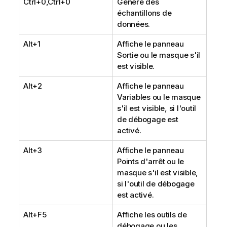
Ctrl+0,Ctrl+0
Génère des
m
échantillons de
a
données.
t
i
Alt+1
Affiche le panneau
o
Sortie ou le masque s'il
n
est visible.
s
Alt+2
Affiche le panneau
Variables ou le masque
s'il est visible, si l'outil
de débogage est
activé.
Alt+3
Affiche le panneau
Points d'arrêt ou le
masque s'il est visible,
si l'outil de débogage
est activé.
Alt+F5
Affiche les outils de
débogage ou les