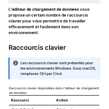
L'
éditeur de chargement de données
vous
propose un certain nombre de raccourcis
clavier pour vous permettre de travailler
efficacement et facilement dans son
environnement.
Raccourcis clavier
N
Les raccourcis clavier sont présentés pour
o
les environnements
Windows
. Sous
macOS
,
t
remplacez Ctrl par Cmd.
e
I
Raccourcis clavier disponibles dans l'éditeur de chargement
n
de données
f
Raccourci
Action
o
r