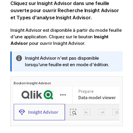
Cliquez sur Insight Advisor dans une feuille
ouverte pour ouvrir Recherche Insight Advisor
et Types d'analyse Insight Advisor.
Insight Advisor
est disponible à partir du mode feuille
d'une application. Cliquez sur le bouton
Insight
Advisor
pour ouvrir
Insight Advisor
.
N
Insight Advisor
n'est pas disponible
o
lorsqu'une feuille est en mode d'édition.
t
e
Bouton
Insight Advisor
I
n
f
o
r
m
a
t