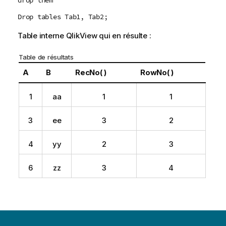
drop them
Drop tables Tab1, Tab2;
Table interne
QlikView
qui en résulte :
Table de résultats
A
B
RecNo( )
RowNo( )
1
aa
1
1
3
ee
3
2
4
yy
2
3
6
zz
3
4