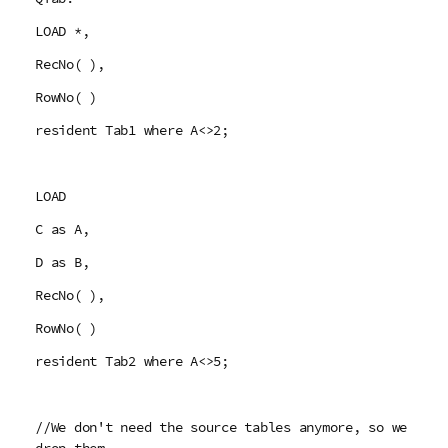
LOAD *,
RecNo( ),
RowNo( )
resident Tab1 where A<>2;
LOAD
C as A,
D as B,
RecNo( ),
RowNo( )
resident Tab2 where A<>5;
//We don't need the source tables anymore, so we