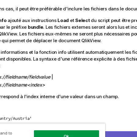
ns cas, il peut être préférable d'inclure les fichiers dans le do
nfo
ajouté aux instructions
Load
et
Select
du script peut être p
ar le préfixe
bundle
. Les fichiers externes seront alors lus et i
QlikView
. Les fichiers eux-mêmes ne seront plus nécessaires pou
e qui permet de déplacer le document
QlikView
.
 informations et la fonction info utilisent automatiquement les f
ont disponibles. La syntaxe d'une référence explicite à des fichi
:
:
//fieldname/fieldvalue
|
:
//fieldname<index>
respond à l'index interne d'une valeur dans un champ.
untry/Austria'
Field/34'
 and to
Ok