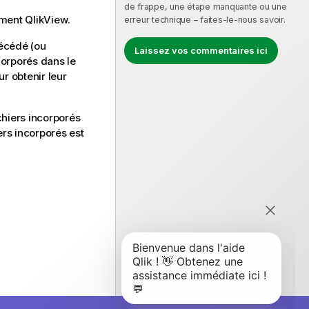
de frappe, une étape manquante ou une
cument
QlikView
.
erreur technique – faites-le-nous savoir.
récédé (ou
Laissez vos commentaires ici
ncorporés dans le
r obtenir leur
ichiers incorporés
ers incorporés est