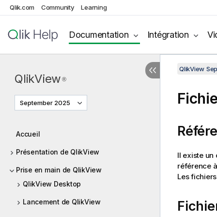
Qlik.com
Community
Learning
Documentation
Intégration
Vi
QlikView Se
QlikView
®
Fichi
September 2025
Référe
Accueil
Présentation de QlikView
Il existe u
référence à
Prise en main de QlikView
Les fichier
QlikView Desktop
Lancement de QlikView
Fichie