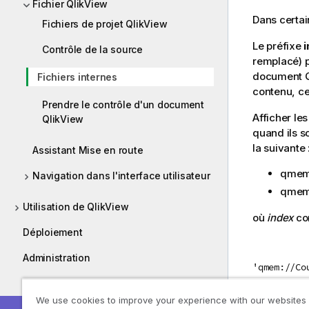
Fichier QlikView
Dans certai
Fichiers de projet QlikView
Le préfixe
i
Contrôle de la source
remplacé) p
document
Fichiers internes
contenu, c
Prendre le contrôle d'un document
Afficher les
QlikView
quand ils s
la suivante 
Assistant Mise en route
qmem
Navigation dans l'interface utilisateur
qmem
Utilisation de QlikView
où
index
cor
Déploiement
Administration
'qmem://Co
Didacticiels
'qmem://My
We use cookies to improve your experience with our websites
Manuels