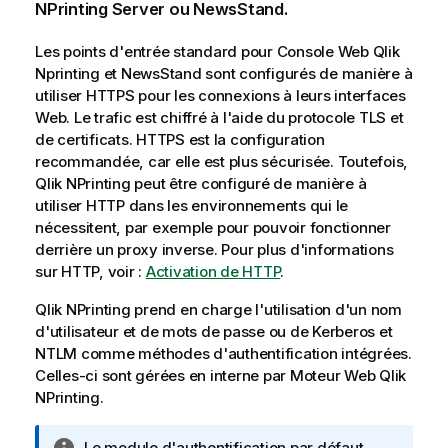
NPrinting Server
ou
NewsStand
.
Les points d'entrée standard pour
Console Web Qlik
Nprinting
et
NewsStand
sont configurés de manière à
utiliser
HTTPS
pour les connexions à leurs interfaces
Web. Le trafic est chiffré à l'aide du protocole
TLS
et
de certificats.
HTTPS
est la configuration
recommandée, car elle est plus sécurisée. Toutefois,
Qlik NPrinting
peut être configuré de manière à
utiliser
HTTP
dans les environnements qui le
nécessitent, par exemple pour pouvoir fonctionner
derrière un proxy inverse. Pour plus d'informations
sur
HTTP
, voir :
Activation de HTTP
.
Qlik NPrinting
prend en charge l'utilisation d'un nom
d'utilisateur et de mots de passe ou de
Kerberos
et
NTLM
comme méthodes d'authentification intégrées.
Celles-ci sont gérées en interne par
Moteur Web Qlik
NPrinting
.
N
Le module d'authentification par défaut