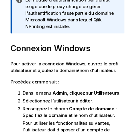
o
exige que le proxy chargé de gérer
t
l'authentification fasse partie du domaine
e
Microsoft Windows
dans lequel
Qlik
I
NPrinting
est installé.
n
f
Connexion
o
Windows
r
m
Pour activer la connexion
Windows
, ouvrez le profil
a
utilisateur et ajoutez le domaine\nom d'utilisateur.
t
i
Procédez comme suit :
o
n
Dans le menu
Admin
, cliquez sur
Utilisateurs
.
s
Sélectionnez l'utilisateur à éditer.
Renseignez le champ
Compte de domaine
:
Spécifiez le domaine et le nom d'utilisateur.
Pour utiliser les fonctionnalités suivantes,
l'utilisateur doit disposer d'un compte de